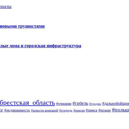
ериалы
 новыми трудностями
лые дома и городская инфраструктура
брестская_область
#гибель
#дальнобойщи
#германия
#гродно
#польш
ог
#недвижимость
#пожар
#пинск
#новости компаний
#пенсия
#очередь