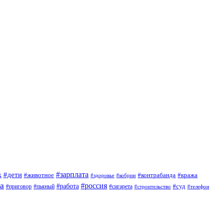
#зарплата
к
#дети
#животное
#контрабанда
#кража
#кобрин
#здоровье
а
#россия
#работа
#суд
#приговор
#сигарета
#пьяный
#строительство
#телефон