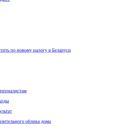
атить по новому налогу в Беларуси
специалистам
сходы
ультат
азительного облика дома