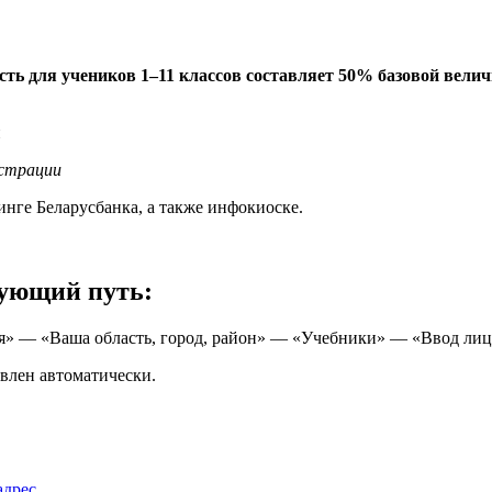
сть для учеников 1–11 классов составляет 50% базовой вели
юстрации
инге Беларусбанка, а также инфокиоске.
дующий путь:
я» — «Ваша область, город, район» — «Учебники» — «Ввод лице
влен автоматически.
адрес