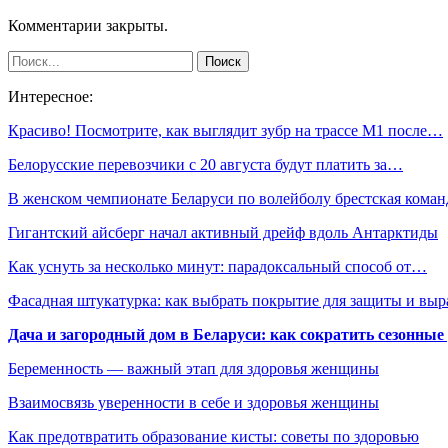
Комментарии закрыты.
Интересное:
Красиво! Посмотрите, как выглядит зубр на трассе М1 после…
Белорусские перевозчики с 20 августа будут платить за…
В женском чемпионате Беларуси по волейболу брестская кома
Гигантский айсберг начал активный дрейф вдоль Антарктиды
Как уснуть за несколько минут: парадоксальный способ от…
Фасадная штукатурка: как выбрать покрытие для защиты и выр
Дача и загородный дом в Беларуси: как сократить сезонные
Беременность — важный этап для здоровья женщины
Взаимосвязь уверенности в себе и здоровья женщины
Как предотвратить образование кисты: советы по здоровью