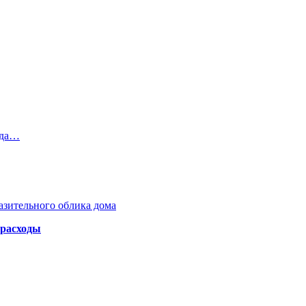
нда…
азительного облика дома
 расходы