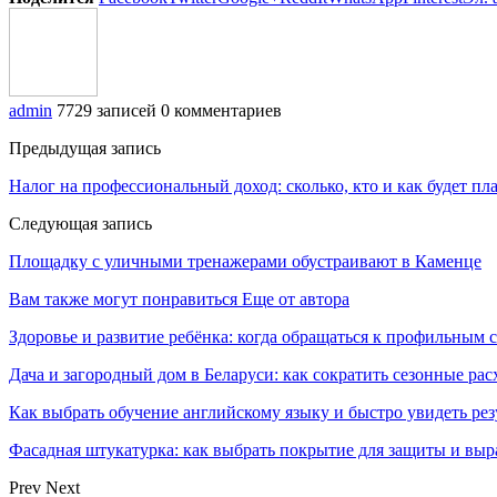
admin
7729 записей
0 комментариев
Предыдущая запись
Налог на профессиональный доход: сколько, кто и как будет пл
Следующая запись
Площадку с уличными тренажерами обустраивают в Каменце
Вам также могут понравиться
Еще от автора
Здоровье и развитие ребёнка: когда обращаться к профильным 
Дача и загородный дом в Беларуси: как сократить сезонные ра
Как выбрать обучение английскому языку и быстро увидеть рез
Фасадная штукатурка: как выбрать покрытие для защиты и выр
Prev
Next