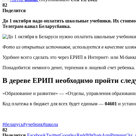
82
Поделится
До 1 октября надо оплатить школьные учебники. Их стоимо
Телеграм-канал Беларусбанка.
Фото из открытых источников, используется в качестве илл
Удобнее всего сделать это через ЕРИП в Интернет- или М-банк
Понадобится: немного денег, терпения и лицевой счет ребенка.
В дереве ЕРИП необходимо пройти сле
«Образование и развитие» — «Отделы, управления образовани
Код платежа в бюджет для всех будет единым —
04601
и устано
#беларусь
#учебник
#школа
82
Поделится
Facebook
Twitter
Google+
ReddIt
WhatsApp
Pinterest
Эл. 