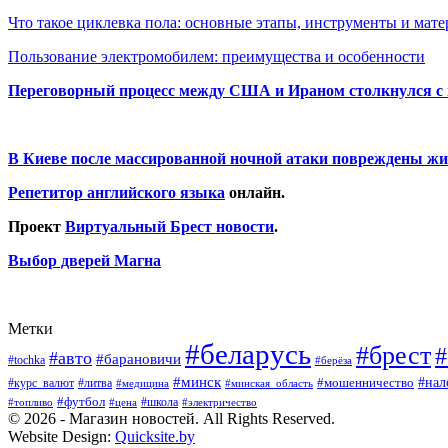
Что такое циклевка пола: основные этапы, инструменты и мат
Пользование электромобилем: преимущества и особенности
Переговорный процесс между США и Ираном столкнулся с
В Киеве после массированной ночной атаки повреждены жи
Репетитор английского языка
онлайн.
Проект
Виртуальный Брест новости
.
Выбор дверей Магна
Метки
#беларусь
#брест
#
#авто
#барановичи
#tochka
#берёза
#минск
#нал
#мошенничество
#курс_валют
#литва
#медицина
#минская_область
#футбол
#топливо
#цена
#школа
#электричество
© 2026 - Магазин новостей. All Rights Reserved.
Website Design:
Quicksite.by