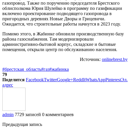
газопровод. Также по поручению председателя Брестского
облисполкома Юрия Шулейко в программу по газификации
включено проектирование подводящего газопровода в
пригородных деревнях Новые Дворы и Грицевичи.
Ожидается, что строительные работы начнутся в 2023 году.
Помимо этого, в Жабинке обновили производственную базу
района газоснабжения. Там модернизировали
административно-бытовой корпус, складские и бытовые
помещения, открыли центр по обслуживанию населения.
Источник:
onlinebrest.by
#брестская_область
#газ
#жабинка
79
Поделится
Facebook
Twitter
Google+
ReddIt
WhatsApp
Pinterest
Эл.
адрес
admin
7729 записей
0 комментариев
Предыдущая запись