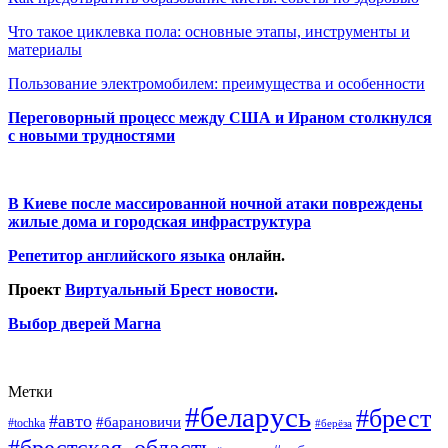
Что такое циклевка пола: основные этапы, инструменты и
материалы
Пользование электромобилем: преимущества и особенности
Переговорный процесс между США и Ираном столкнулся
с новыми трудностями
В Киеве после массированной ночной атаки повреждены
жилые дома и городская инфраструктура
Репетитор английского языка
онлайн.
Проект
Виртуальный Брест новости
.
Выбор дверей Магна
Метки
#беларусь
#брест
#авто
#барановичи
#tochka
#берёза
#брестская_область