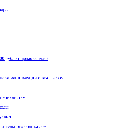
адрес
00 рублей прямо сейчас?
ше за манипуляции с тахографом
специалистам
сходы
ультат
азительного облика дома