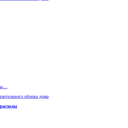
…
ены…
азительного облика дома
 расходы