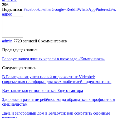
296
Поделится
Facebook
Twitter
Google+
ReddIt
WhatsApp
Pinterest
Эл.
адрес
admin
7729 записей
0 комментариев
Предыдущая запись
Белорус нашел живых червей в шоколаде «Коммунарка»
Следующая запись
В Беларуси запущен новый видеохостинг Videobel:
современная платформа для всех любителей видео-контента
Вам также могут понравиться
Еще от автора
Здоровье и развитие ребёнка: когда обращаться к профильным
специалистам
Дача и загородный дом в Беларуси: как сократить сезонные
расходы