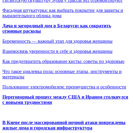
Гигантскую скульптуру зубра у трассы М1 отремонтируют
Фасадная штукатурка: как выбрать покрытие для защиты и
выразительного облика дома
Дача и загородный дом в Беларуси: как сократить
сезонные расходы
Беременность — важный этап для здоровья женщины
Взаимосвязь уверенности в себе и здоровья женщины
Как предотвратить образование кисты: советы по здоровью
Что такое циклевка пола: основные этапы, инструменты и
материалы
Пользование электромобилем: преимущества и особенности
Переговорный процесс между США и Ираном столкнулся
с новыми трудностями
В Киеве после массированной ночной атаки повреждены
жилые дома и городская инфраструктура