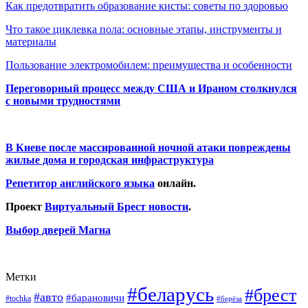
Как предотвратить образование кисты: советы по здоровью
Что такое циклевка пола: основные этапы, инструменты и
материалы
Пользование электромобилем: преимущества и особенности
Переговорный процесс между США и Ираном столкнулся
с новыми трудностями
В Киеве после массированной ночной атаки повреждены
жилые дома и городская инфраструктура
Репетитор английского языка
онлайн.
Проект
Виртуальный Брест новости
.
Выбор дверей Магна
Метки
#беларусь
#брест
#авто
#барановичи
#tochka
#берёза