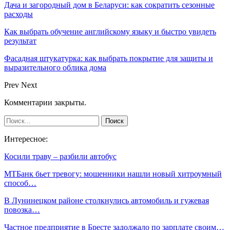
Дача и загородный дом в Беларуси: как сократить сезонные
расходы
Как выбрать обучение английскому языку и быстро увидеть
результат
Фасадная штукатурка: как выбрать покрытие для защиты и
выразительного облика дома
Prev
Next
Комментарии закрыты.
Интересное:
Косили траву – разбили автобус
МТБанк бьет тревогу: мошенники нашли новый хитроумный
способ…
В Лунинецком районе столкнулись автомобиль и гужевая
повозка…
Частное предприятие в Бресте задолжало по зарплате своим…