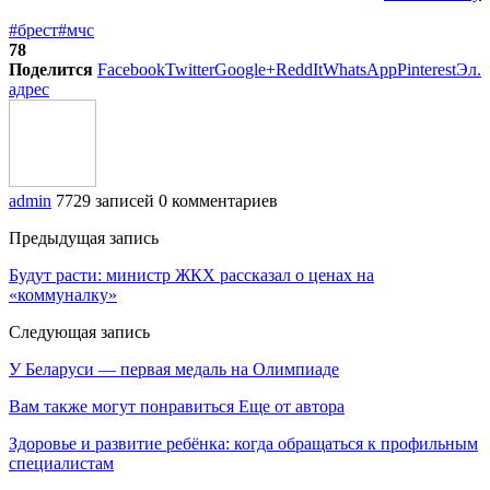
#брест
#мчс
78
Поделится
Facebook
Twitter
Google+
ReddIt
WhatsApp
Pinterest
Эл.
адрес
admin
7729 записей
0 комментариев
Предыдущая запись
Будут расти: министр ЖКХ рассказал о ценах на
«коммуналку»
Следующая запись
У Беларуси — первая медаль на Олимпиаде
Вам также могут понравиться
Еще от автора
Здоровье и развитие ребёнка: когда обращаться к профильным
специалистам