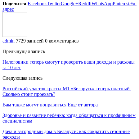
Поделится
Facebook
Twitter
Google+
ReddIt
WhatsApp
Pinterest
Эл.
адрес
admin
7729 записей
0 комментариев
Предыдущая запись
Налоговики теперь смогут проверить ваши доходы и расходы
за 10 лет
Следующая запись
Российский участок трассы М1 «Беларусь» теперь платный.
Сколько стоит проехать?
Вам также могут понравиться
Еще от автора
Здоровье и развитие ребёнка: когда обращаться к профильным
специалистам
Дача и загородный дом в Беларуси: как сократить сезонные
расходы