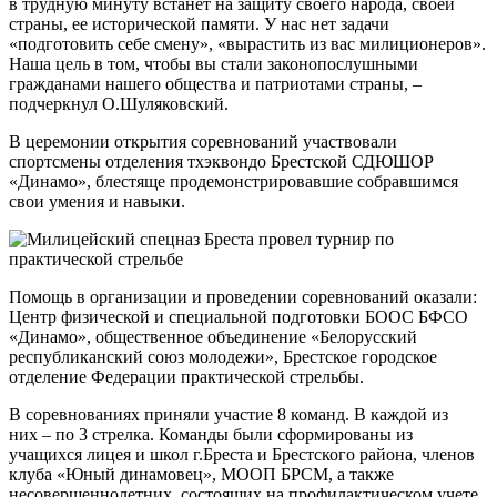
в трудную минуту встанет на защиту своего народа, своей
страны, ее исторической памяти. У нас нет задачи
«подготовить себе смену», «вырастить из вас милиционеров».
Наша цель в том, чтобы вы стали законопослушными
гражданами нашего общества и патриотами страны, –
подчеркнул О.Шуляковский.
В церемонии открытия соревнований участвовали
спортсмены отделения тхэквондо Брестской СДЮШОР
«Динамо», блестяще продемонстрировавшие собравшимся
свои умения и навыки.
Помощь в организации и проведении соревнований оказали:
Центр физической и специальной подготовки БООС БФСО
«Динамо», общественное объединение «Белорусский
республиканский союз молодежи», Брестское городское
отделение Федерации практической стрельбы.
В соревнованиях приняли участие 8 команд. В каждой из
них – по 3 стрелка. Команды были сформированы из
учащихся лицея и школ г.Бреста и Брестского района, членов
клуба «Юный динамовец», МООП БРСМ, а также
несовершеннолетних, состоящих на профилактическом учете