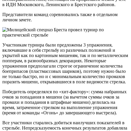
в ИДН Московского, Ленинского и Брестского районов.
Представители команд соревновались также в отдельном
личном зачете.
Участникам турнира были предложены 3 упражнения,
включавшие в себя стрельбу из различных положений и
укрытий как по картонным мишеням, так и по металлическим
попперам, в разнообразных декорациях. Некоторые
упражнения предполагали строгое ограничение количества
боеприпасов (пластмассовых шариков), поэтому нужно было
не только быстро, но и с минимальным количество промахов
поразить мишени, открывавшиеся в поле видимости стрелка.
Победитель определялся по «хит-фактору»: сумма набранных
очков за попадания в мишени (за вычетом суммы очков за
промахи и попадания в штрафные мишени) делилась на
время, затраченное стрелком на выполнение упражнения
(время от команды «Огонь» до завершающего выстрела).
Все участники старались добиться наилучших показателей в
стрельбе. Непредсказуемость конечных результатов добавляла