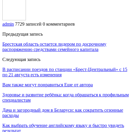
admin
7729 записей
0 комментариев
Предыдущая запись
Брестская область остается лидером по досрочному
распоряжению средствами семейного капитала
Следующая запись
В расписании поездов по станции «Брест-Центральный» с 15
по 21 августа есть изменения
Вам также могут понравиться
Еще от автора
Здоровье и развитие ребёнка: когда обращаться к профильным
специалистам
Дача и загородный дом в Беларуси: как сократить сезонные
расходы
Как выбрать обучение английскому языку и быстро увидеть
результат