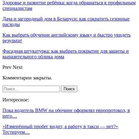
Здоровье и развитие ребёнка: когда обращаться к профильным
специалистам
Дача и загородный дом в Беларуси: как сократить сезонные
расходы
Как выбрать обучение английскому языку и быстро увидеть
результат
Фасадная штукатурка: как выбрать покрытие для защиты и
выразительного облика дома
Prev
Next
Комментарии закрыты.
Интересное:
Пока водитель BMW на обочине оформлял европротокол, в
него…
«Изменённый пробег видит, а работу в такси — нет?»
Тестируем…