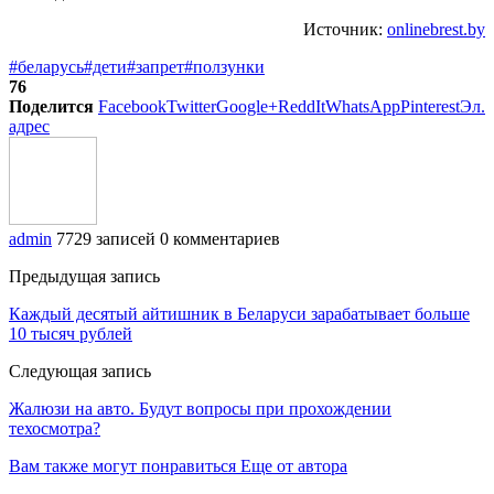
Источник:
onlinebrest.by
#беларусь
#дети
#запрет
#ползунки
76
Поделится
Facebook
Twitter
Google+
ReddIt
WhatsApp
Pinterest
Эл.
адрес
admin
7729 записей
0 комментариев
Предыдущая запись
Каждый десятый айтишник в Беларуси зарабатывает больше
10 тысяч рублей
Следующая запись
Жалюзи на авто. Будут вопросы при прохождении
техосмотра?
Вам также могут понравиться
Еще от автора