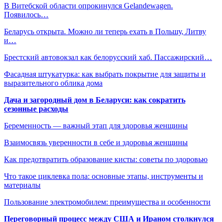
В Витебской области опрокинулся Gelandewagen.
Появилось…
Беларусь открыта. Можно ли теперь ехать в Польшу, Литву
и…
Брестский автовокзал как белорусский хаб. Пассажирский…
Фасадная штукатурка: как выбрать покрытие для защиты и
выразительного облика дома
Дача и загородный дом в Беларуси: как сократить
сезонные расходы
Беременность — важный этап для здоровья женщины
Взаимосвязь уверенности в себе и здоровья женщины
Как предотвратить образование кисты: советы по здоровью
Что такое циклевка пола: основные этапы, инструменты и
материалы
Пользование электромобилем: преимущества и особенности
Переговорный процесс между США и Ираном столкнулся