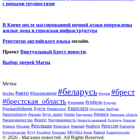
с новыми трудностями
В Киеве после массированной ночной атаки повреждены
жилые дома и городская инфраструктура
Репетитор английского языка
онлайн.
Проект
Виртуальный Брест новости
.
Выбор дверей Магна
Метки
#беларусь
#брест
#авто
#барановичи
#tochka
#берёза
#брестская_область
#гибель
#германия
#гродно
#зарплата
#дальнобойщик
#дети
#животное
#кобрин
#здоровье
#минск
#контрабанда
#кража
#курс_валют
#литва
#медицина
#минская_область
#налог
#мошенничество
#недвижимость
#новости компаний
#пенсия
#очередь
#польша
#россия
#работа
#пожар
#пинск
#приговор
#сигарета
#пьяный
#суд
#футбол
#топливо
#цена
#школа
#электричество
#строительство
#телефон
© 2026 - Магазин новостей. All Rights Reserved.