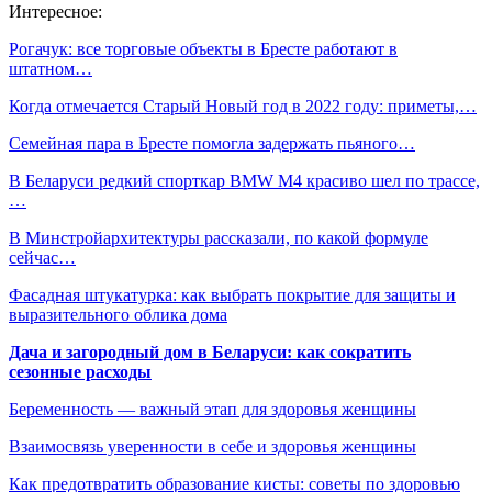
Интересное:
Рогачук: все торговые объекты в Бресте работают в
штатном…
Когда отмечается Старый Новый год в 2022 году: приметы,…
Семейная пара в Бресте помогла задержать пьяного…
В Беларуси редкий спорткар BMW M4 красиво шел по трассе,
…
В Минстройархитектуры рассказали, по какой формуле
сейчас…
Фасадная штукатурка: как выбрать покрытие для защиты и
выразительного облика дома
Дача и загородный дом в Беларуси: как сократить
сезонные расходы
Беременность — важный этап для здоровья женщины
Взаимосвязь уверенности в себе и здоровья женщины
Как предотвратить образование кисты: советы по здоровью