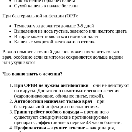
Покраснение горла без налета
Сухой кашель в начале болезни
При бактериальной инфекции (ОРЗ):
Температура держится дольше 3-5 дней
Выделения из носа густые, зеленого или желтого цвета
В горле может появляться гнойный налет
Кашель с мокротой желтоватого оттенка
Важно помнить: точный диагноз может поставить только
врач, особенно если симптомы сохраняются дольше недели
или ухудшаются.
Что важно знать о лечении?
При ОРВИ не нужны антибиотики
– они не действуют
на вирусы. Достаточно симптоматического лечения
(жаропонижающие, обильное питье, покой).
Антибиотики назначает только врач
– при
бактериальной инфекции и осложнениях.
Грипп требует особого подхода
– против него
существуют специфические противовирусные
препараты, эффективные в первые 48 часов болезни.
Профилактика – лучшее лечение
– вакцинация,