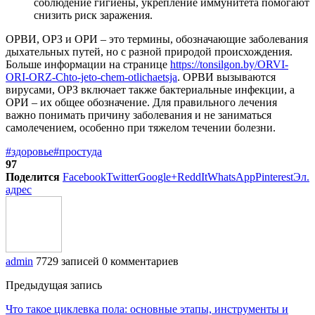
соблюдение гигиены, укрепление иммунитета помогают
снизить риск заражения.
ОРВИ, ОРЗ и ОРИ – это термины, обозначающие заболевания
дыхательных путей, но с разной природой происхождения.
Больше информации на странице
https://tonsilgon.by/ORVI-
ORI-ORZ-Chto-jeto-chem-otlichaetsja
. ОРВИ вызываются
вирусами, ОРЗ включает также бактериальные инфекции, а
ОРИ – их общее обозначение. Для правильного лечения
важно понимать причину заболевания и не заниматься
самолечением, особенно при тяжелом течении болезни.
#здоровье
#простуда
97
Поделится
Facebook
Twitter
Google+
ReddIt
WhatsApp
Pinterest
Эл.
адрес
admin
7729 записей
0 комментариев
Предыдущая запись
Что такое циклевка пола: основные этапы, инструменты и