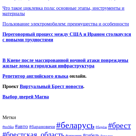
Что такое циклевка пола: основные этапы, инструменты и
материалы
Пользование электромобилем: преимущества и особенности
Переговорный процесс между США и Ираном столкнулся
с новыми трудностями
В Киеве после массированной ночной атаки повреждены
жилые дома и городская инфраструктура
Репетитор английского языка
онлайн.
Проект
Виртуальный Брест новости
.
Выбор дверей Магна
Метки
#беларусь
#брест
#авто
#барановичи
#tochka
#берёза
#брестская_область
#гибель
#германия
#гродно