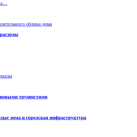
на…
азительного облика дома
 расходы
ериалы
 новыми трудностями
лые дома и городская инфраструктура