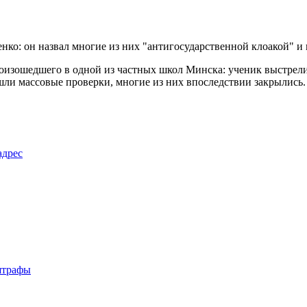
ко: он назвал многие из них "антигосударственной клоакой" и 
роизошедшего в одной из частных школ Минска: ученик выстрел
ошли массовые проверки, многие из них впоследствии закрылись.
адрес
штрафы