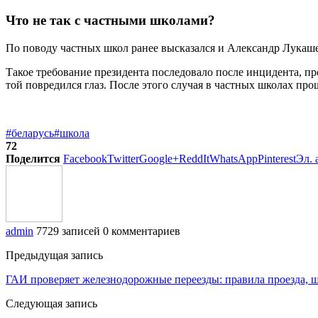
Что не так с частными школами?
По поводу частных школ ранее высказался и Александр Лукашен
Такое требование президента последовало после инцидента, п
той повредился глаз. После этого случая в частных школах пр
#беларусь
#школа
72
Поделится
Facebook
Twitter
Google+
ReddIt
WhatsApp
Pinterest
Эл. 
admin
7729 записей
0 комментариев
Предыдущая запись
ГАИ проверяет железнодорожные переезды: правила проезда, 
Следующая запись