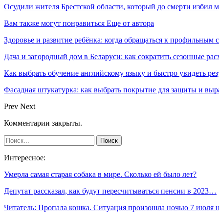
Осудили жителя Брестской области, который до смерти избил 
Вам также могут понравиться
Еще от автора
Здоровье и развитие ребёнка: когда обращаться к профильным 
Дача и загородный дом в Беларуси: как сократить сезонные ра
Как выбрать обучение английскому языку и быстро увидеть рез
Фасадная штукатурка: как выбрать покрытие для защиты и выр
Prev
Next
Комментарии закрыты.
Интересное:
Умерла самая старая собака в мире. Сколько ей было лет?
Депутат рассказал, как будут пересчитываться пенсии в 2023…
Читатель: Пропала кошка. Ситуация произошла ночью 7 июля