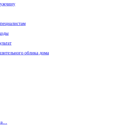
мужчину
специалистам
сходы
ультат
азительного облика дома
 на…