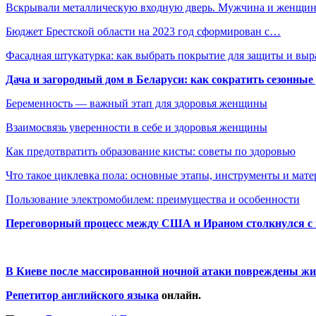
Вскрывали металлическую входную дверь. Мужчина и женщи
Бюджет Брестской области на 2023 год сформирован с…
Фасадная штукатурка: как выбрать покрытие для защиты и выр
Дача и загородный дом в Беларуси: как сократить сезонные
Беременность — важный этап для здоровья женщины
Взаимосвязь уверенности в себе и здоровья женщины
Как предотвратить образование кисты: советы по здоровью
Что такое циклевка пола: основные этапы, инструменты и мат
Пользование электромобилем: преимущества и особенности
Переговорный процесс между США и Ираном столкнулся с
В Киеве после массированной ночной атаки повреждены жи
Репетитор английского языка
онлайн.