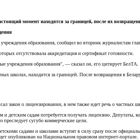
стоящий момент находятся за границей, после их возвращени
 учреждения образования, сообщил во вторник журналистам гла
которых отсутствовала аккредитация и сертификат готовности.
ые учреждения образования", — сказал он, его цитирует БелТА.
астных школах, находится за границей. После возвращения в Бел
сал закон о лицензировании, в нем также идет речь о частных ш
ам и детским садам потребуется получать лицензию. Депутаты, к
то преследует сугубо коммерческие цели.
тскими садами и школами вступят в силу сразу после официаль
будет опубликован на Национальном правовом интернет-портале.