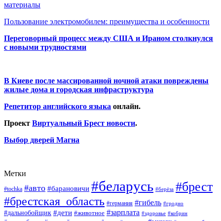
материалы
Пользование электромобилем: преимущества и особенности
Переговорный процесс между США и Ираном столкнулся
с новыми трудностями
В Киеве после массированной ночной атаки повреждены
жилые дома и городская инфраструктура
Репетитор английского языка
онлайн.
Проект
Виртуальный Брест новости
.
Выбор дверей Магна
Метки
#беларусь
#брест
#авто
#барановичи
#tochka
#берёза
#брестская_область
#гибель
#германия
#гродно
#зарплата
#дальнобойщик
#дети
#животное
#кобрин
#здоровье