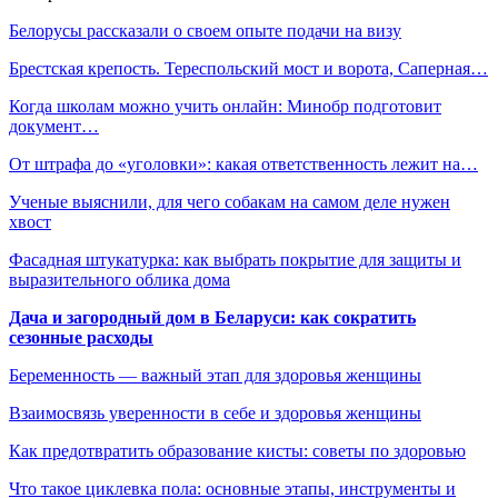
Белорусы рассказали о своем опыте подачи на визу
Брестская крепость. Тереспольский мост и ворота, Саперная…
Когда школам можно учить онлайн: Минобр подготовит
документ…
От штрафа до «уголовки»: какая ответственность лежит на…
Ученые выяснили, для чего собакам на самом деле нужен
хвост
Фасадная штукатурка: как выбрать покрытие для защиты и
выразительного облика дома
Дача и загородный дом в Беларуси: как сократить
сезонные расходы
Беременность — важный этап для здоровья женщины
Взаимосвязь уверенности в себе и здоровья женщины
Как предотвратить образование кисты: советы по здоровью
Что такое циклевка пола: основные этапы, инструменты и