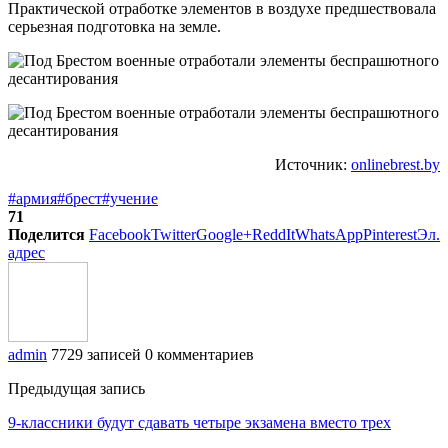
Практической отработке элементов в воздухе предшествовала
серьезная подготовка на земле.
Источник:
onlinebrest.by
#армия
#брест
#учение
71
Поделится
Facebook
Twitter
Google+
ReddIt
WhatsApp
Pinterest
Эл.
адрес
admin
7729 записей
0 комментариев
Предыдущая запись
9-классники будут сдавать четыре экзамена вместо трех