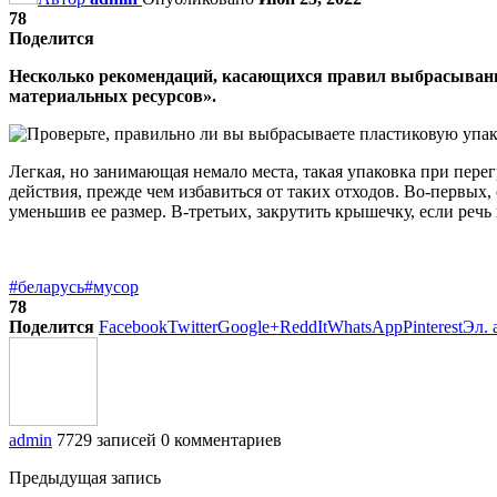
78
Поделится
Несколько рекомендаций, касающихся правил выбрасывания
материальных ресурсов».
Легкая, но занимающая немало места, такая упаковка при перег
действия, прежде чем избавиться от таких отходов. Во-первых
уменьшив ее размер. В-третьих, закрутить крышечку, если речь 
#беларусь
#мусор
78
Поделится
Facebook
Twitter
Google+
ReddIt
WhatsApp
Pinterest
Эл. 
admin
7729 записей
0 комментариев
Предыдущая запись