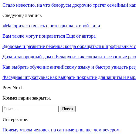
Стало известно, на что белорусы досрочно тратят семейный ка
Следующая запись
«Малорита» снялась с розыгрыша второй лиги
Вам также могут понравиться
Еще от автора
Здоровье и развитие ребёнка: когда обращаться к профильным 
Дача и загородный дом в Беларуси: как сократить сезонные ра
Как выбрать обучение английскому языку и быстро увидеть рез
Фасадная штукатурка: как выбрать покрытие для защиты и выр
Prev
Next
Комментарии закрыты.
Интересное:
Почему утром человек на сантиметр выше, чем вечером