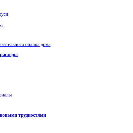
руси
м…
азительного облика дома
 расходы
ериалы
 новыми трудностями