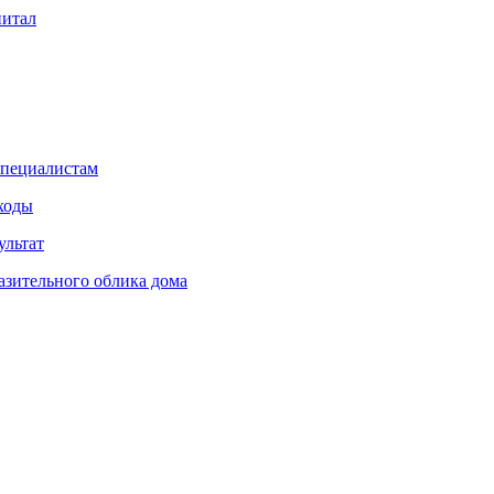
питал
специалистам
сходы
ультат
азительного облика дома