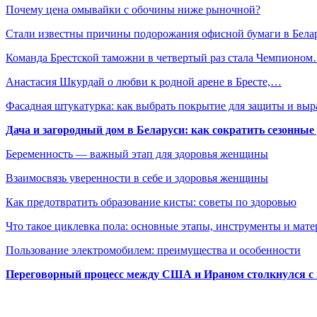
Почему цена омывайки с обочины ниже рыночной?
Стали известны причины подорожания офисной бумаги в Бела
Команда Брестской таможни в четвертый раз стала Чемпионо
Анастасия Шкурдай о любви к родной арене в Бресте,…
Фасадная штукатурка: как выбрать покрытие для защиты и выр
Дача и загородный дом в Беларуси: как сократить сезонные
Беременность — важный этап для здоровья женщины
Взаимосвязь уверенности в себе и здоровья женщины
Как предотвратить образование кисты: советы по здоровью
Что такое циклевка пола: основные этапы, инструменты и мат
Пользование электромобилем: преимущества и особенности
Переговорный процесс между США и Ираном столкнулся с