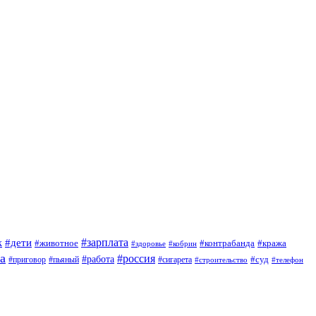
#зарплата
к
#дети
#животное
#контрабанда
#кража
#кобрин
#здоровье
а
#россия
#работа
#суд
#приговор
#сигарета
#пьяный
#строительство
#телефон