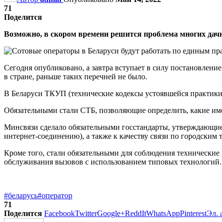
71
Поделится
Возможно, в скором времени решится проблема многих дачни
Сегодня опубликовано, а завтра вступает в силу постановлен
в стране, раньше таких перечней не было.
В Беларуси ТКУП (технические кодексы устоявшейся практики
Обязательными стали СТБ, позволяющие определить, какие имен
Минсвязи сделало обязательными госстандарты, утверждающие т
интернет-соединению), а также к качеству связи по городским 
Кроме того, стали обязательными для соблюдения технические
обслуживания вызовов с использованием типовых технологий.
#беларусь
#оператор
71
Поделится
Facebook
Twitter
Google+
ReddIt
WhatsApp
Pinterest
Эл. 