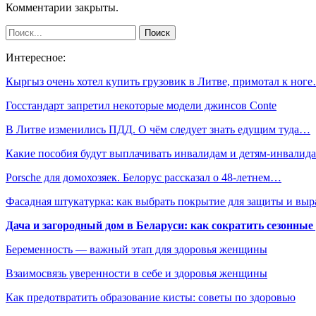
Комментарии закрыты.
Интересное:
Кыргыз очень хотел купить грузовик в Литве, примотал к ног
Госстандарт запретил некоторые модели джинсов Conte
В Литве изменились ПДД. О чём следует знать едущим туда…
Какие пособия будут выплачивать инвалидам и детям-инвали
Porsche для домохозяек. Белорус рассказал о 48-летнем…
Фасадная штукатурка: как выбрать покрытие для защиты и выр
Дача и загородный дом в Беларуси: как сократить сезонные
Беременность — важный этап для здоровья женщины
Взаимосвязь уверенности в себе и здоровья женщины
Как предотвратить образование кисты: советы по здоровью