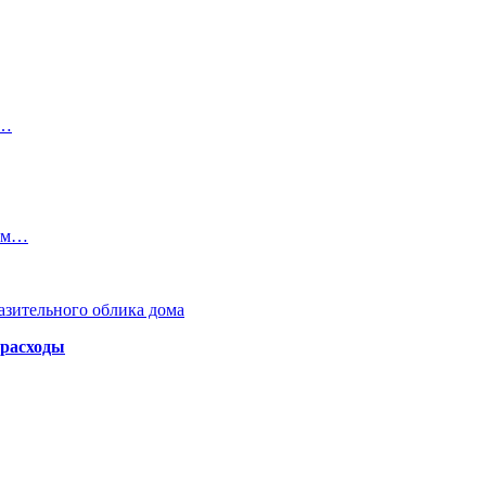
е…
дам…
азительного облика дома
 расходы