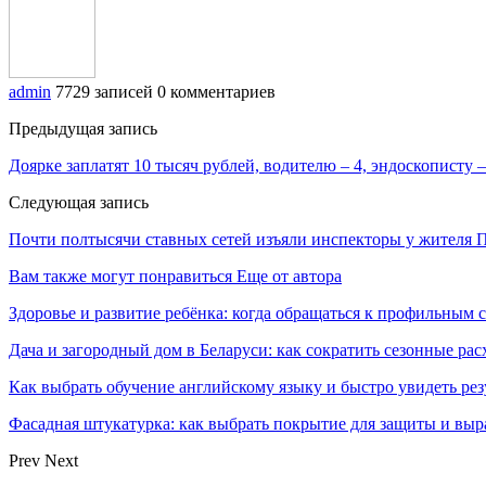
admin
7729 записей
0 комментариев
Предыдущая запись
Доярке заплатят 10 тысяч рублей, водителю – 4, эндоскописту 
Следующая запись
Почти полтысячи ставных сетей изъяли инспекторы у жителя 
Вам также могут понравиться
Еще от автора
Здоровье и развитие ребёнка: когда обращаться к профильным 
Дача и загородный дом в Беларуси: как сократить сезонные ра
Как выбрать обучение английскому языку и быстро увидеть рез
Фасадная штукатурка: как выбрать покрытие для защиты и выр
Prev
Next