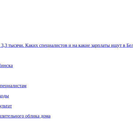
– 3,3 тысячи. Каких специалистов и на какие зарплаты ищут в Бел
Пинска
специалистам
сходы
ультат
азительного облика дома