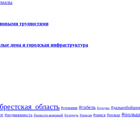
ериалы
 новыми трудностями
лые дома и городская инфраструктура
брестская_область
#гибель
#дальнобойщи
#германия
#гродно
#польш
ог
#недвижимость
#пожар
#пинск
#новости компаний
#пенсия
#очередь