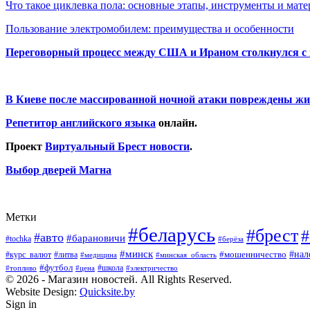
Что такое циклевка пола: основные этапы, инструменты и мат
Пользование электромобилем: преимущества и особенности
Переговорный процесс между США и Ираном столкнулся с
В Киеве после массированной ночной атаки повреждены жи
Репетитор английского языка
онлайн.
Проект
Виртуальный Брест новости
.
Выбор дверей Магна
Метки
#беларусь
#брест
#
#авто
#барановичи
#tochka
#берёза
#минск
#нал
#мошенничество
#курс_валют
#литва
#медицина
#минская_область
#футбол
#топливо
#цена
#школа
#электричество
© 2026 - Магазин новостей. All Rights Reserved.
Website Design:
Quicksite.by
Sign in