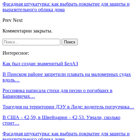
Фасадная штукатурка: как выбрать покрытие для защиты и
выразительного облика дома
Prev
Next
Комментарии закрыты.
Интересное:
Как был создан знаменитый БелАЗ
В Пинском районе запретили плавать на маломерных судах
вдоль…
Россиянка написала стихи для песни о погибших в
Барановичах…
Трагедия на территории ДЭУ в Лиде: водитель погрузчика…
В США – €2,59, в Швейцарии – €2,53. Узнали, сколько
стоит…
Фасадная штукатурка: как выбрать покрытие для защиты и
выразительного облика дома