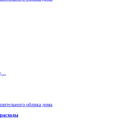
ку…
азительного облика дома
 расходы