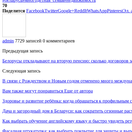
#беларусь
#многодетная_семья
#недвижимость
70
Поделится
Facebook
Twitter
Google+
ReddIt
WhatsApp
Pinterest
Эл. 
admin
7729 записей
0 комментариев
Предыдущая запись
Белорусы откладывают на вторую пенсию: сколько договоров 
Следующая запись
В связи с Рождеством и Новым годом отменено много междуна
Вам также могут понравиться
Еще от автора
Здоровье и развитие ребёнка: когда обращаться к профильным 
Дача и загородный дом в Беларуси: как сократить сезонные ра
Как выбрать обучение английскому языку и быстро увидеть рез
Фасадная штукатурка: как выбрать покрытие для защиты и выр