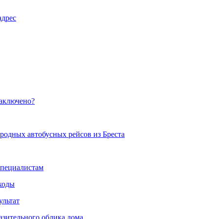
адрес
заключено?
родных автобусных рейсов из Бреста
специалистам
сходы
ультат
азительного облика дома