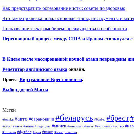
Как предотвратить образование кисты: советы по здоровью
Что такое циклевка пола: основные этапы, инструменты и мат
Пользование электромобилем: преимущества и особенности
Переговорный процесс между США и Ираном столкнулся с
В Киеве после массированной ночной атаки повреждены жи
Репетитор английского языка
онлайн.
Проект
Виртуальный Брест новости
.
Выбор дверей Магна
Метки
#беларусь
#брест
#
#авто
#барановичи
#tochka
#берёза
#минск
#нал
#мошенничество
#курс_валют
#литва
#медицина
#минская_область
#футбол
#топливо
#цена
#школа
#электричество