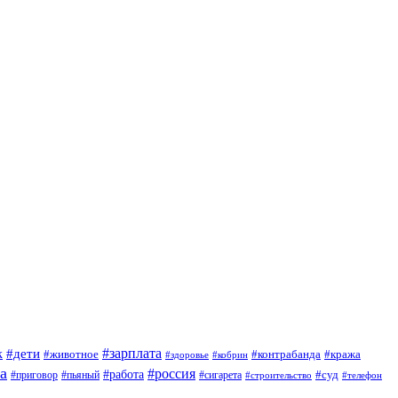
#зарплата
к
#дети
#животное
#контрабанда
#кража
#кобрин
#здоровье
а
#россия
#работа
#суд
#приговор
#сигарета
#пьяный
#строительство
#телефон