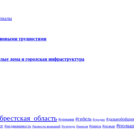
ериалы
 новыми трудностями
лые дома и городская инфраструктура
брестская_область
#гибель
#дальнобойщи
#германия
#гродно
#польш
ог
#недвижимость
#пожар
#пинск
#новости компаний
#пенсия
#очередь