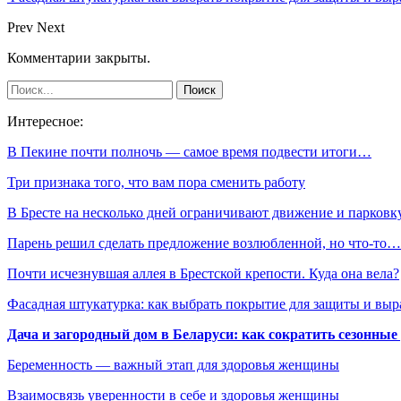
Prev
Next
Комментарии закрыты.
Интересное:
В Пекине почти полночь — самое время подвести итоги…
Три признака того, что вам пора сменить работу
В Бресте на несколько дней ограничивают движение и парков
Парень решил сделать предложение возлюбленной, но что-то…
Почти исчезнувшая аллея в Брестской крепости. Куда она вела?
Фасадная штукатурка: как выбрать покрытие для защиты и выр
Дача и загородный дом в Беларуси: как сократить сезонные
Беременность — важный этап для здоровья женщины
Взаимосвязь уверенности в себе и здоровья женщины