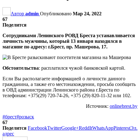
Автор
admin
Опубликовано
Мар 24, 2022
67
Поделится
Сотрудниками Ленинского РОВД Бреста устанавливается
личность мужчины, который 13 января находился в
магазине по адресу: г.Брест, пр. Машерова, 17.
Обстоятельства
: расплатился чужой банковской картой.
Если Вы располагаете информацией о личности данного
гражданина, а также его местонахождении, просьба сообщить
в ОВД администрации Ленинского района г.Бреста по
телефонам: +375(29) 720-74-26, +375 (29) 820-11-32 или 102.
Источник:
onlinebrest.by
#брест
#розыск
67
Поделится
Facebook
Twitter
Google+
ReddIt
WhatsApp
Pinterest
Эл.
адрес