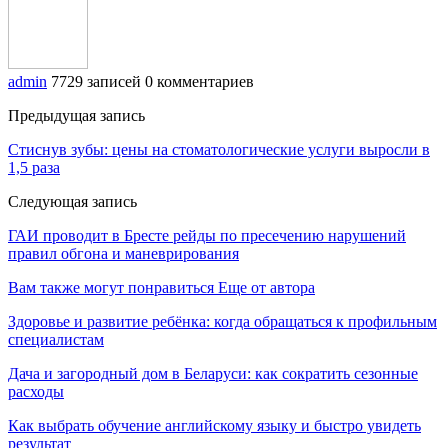
admin
7729 записей
0 комментариев
Предыдущая запись
Стиснув зубы: цены на стоматологические услуги выросли в
1,5 раза
Следующая запись
ГАИ проводит в Бресте рейды по пресечению нарушений
правил обгона и маневрирования
Вам также могут понравиться
Еще от автора
Здоровье и развитие ребёнка: когда обращаться к профильным
специалистам
Дача и загородный дом в Беларуси: как сократить сезонные
расходы
Как выбрать обучение английскому языку и быстро увидеть
результат