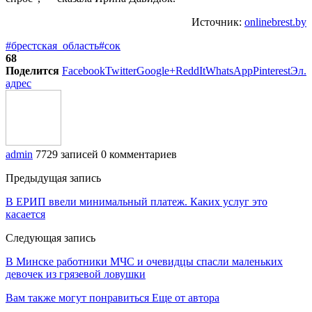
Источник:
onlinebrest.by
#брестская_область
#сок
68
Поделится
Facebook
Twitter
Google+
ReddIt
WhatsApp
Pinterest
Эл.
адрес
admin
7729 записей
0 комментариев
Предыдущая запись
В ЕРИП ввели минимальный платеж. Каких услуг это
касается
Следующая запись
В Минске работники МЧС и очевидцы спасли маленьких
девочек из грязевой ловушки
Вам также могут понравиться
Еще от автора