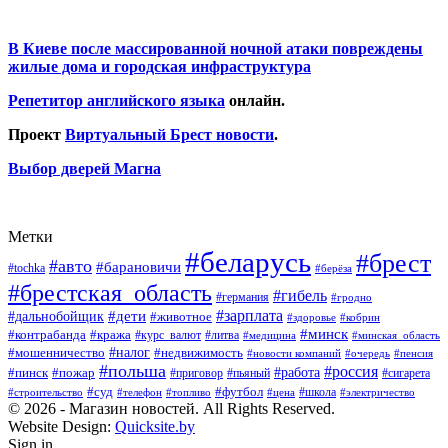
В Киеве после массированной ночной атаки повреждены
жилые дома и городская инфраструктура
Репетитор английского языка
онлайн.
Проект
Виртуальный Брест новости
.
Выбор дверей Магна
Метки
#беларусь
#брест
#авто
#барановичи
#tochka
#берёза
#брестская_область
#гибель
#германия
#гродно
#зарплата
#дальнобойщик
#дети
#животное
#кобрин
#здоровье
#минск
#контрабанда
#кража
#курс_валют
#литва
#медицина
#минская_область
#налог
#мошенничество
#недвижимость
#новости компаний
#пенсия
#очередь
#польша
#россия
#работа
#пожар
#пинск
#приговор
#сигарета
#пьяный
#суд
#футбол
#топливо
#цена
#школа
#электричество
#строительство
#телефон
© 2026 - Магазин новостей. All Rights Reserved.
Website Design:
Quicksite.by
Sign in