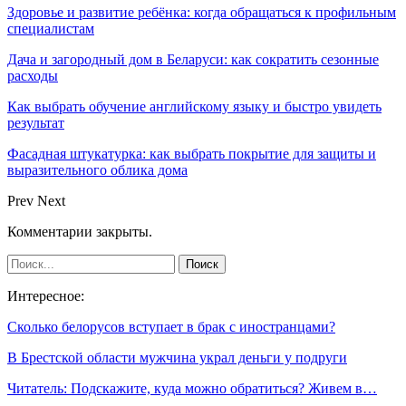
Здоровье и развитие ребёнка: когда обращаться к профильным
специалистам
Дача и загородный дом в Беларуси: как сократить сезонные
расходы
Как выбрать обучение английскому языку и быстро увидеть
результат
Фасадная штукатурка: как выбрать покрытие для защиты и
выразительного облика дома
Prev
Next
Комментарии закрыты.
Интересное:
Сколько белорусов вступает в брак с иностранцами?
В Брестской области мужчина украл деньги у подруги
Читатель: Подскажите, куда можно обратиться? Живем в…