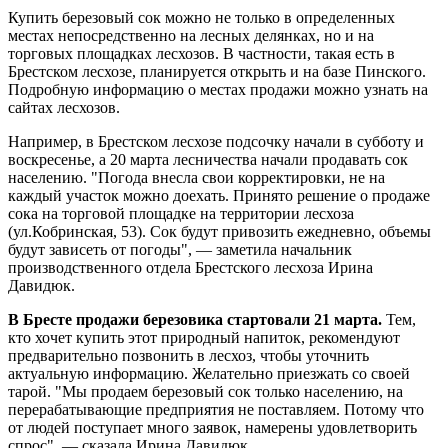
Купить березовый сок можно не только в определенных
местах непосредственно на лесных делянках, но и на
торговых площадках лесхозов. В частности, такая есть в
Брестском лесхозе, планируется открыть и на базе Пинского.
Подробную информацию о местах продажи можно узнать на
сайтах лесхозов.
Например, в Брестском лесхозе подсочку начали в субботу и
воскресенье, а 20 марта лесничества начали продавать сок
населению. "Погода внесла свои корректировки, не на
каждый участок можно доехать. Принято решение о продаже
сока на торговой площадке на территории лесхоза
(ул.Кобринская, 53). Сок будут привозить ежедневно, объемы
будут зависеть от погоды", — заметила начальник
производственного отдела Брестского лесхоза Ирина
Давидюк.
В Бресте продажи березовика стартовали 21 марта.
Тем,
кто хочет купить этот природный напиток, рекомендуют
предварительно позвонить в лесхоз, чтобы уточнить
актуальную информацию. Желательно приезжать со своей
тарой. "Мы продаем березовый сок только населению, на
перерабатывающие предприятия не поставляем. Потому что
от людей поступает много заявок, намерены удовлетворить
спрос", — сказала Ирина Давидюк.