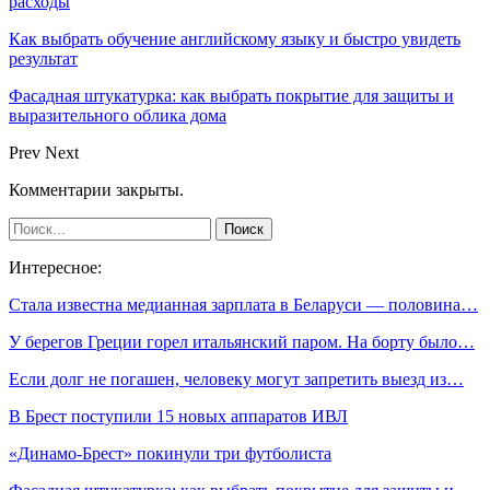
расходы
Как выбрать обучение английскому языку и быстро увидеть
результат
Фасадная штукатурка: как выбрать покрытие для защиты и
выразительного облика дома
Prev
Next
Комментарии закрыты.
Интересное:
Стала известна медианная зарплата в Беларуси — половина…
У берегов Греции горел итальянский паром. На борту было…
Если долг не погашен, человеку могут запретить выезд из…
В Брест поступили 15 новых аппаратов ИВЛ
«Динамо-Брест» покинули три футболиста