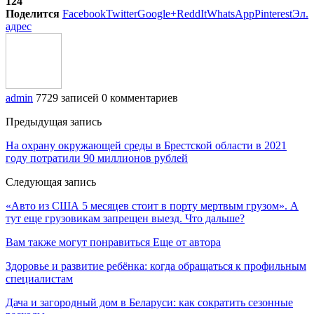
124
Поделится
Facebook
Twitter
Google+
ReddIt
WhatsApp
Pinterest
Эл.
адрес
admin
7729 записей
0 комментариев
Предыдущая запись
На охрану окружающей среды в Брестской области в 2021
году потратили 90 миллионов рублей
Следующая запись
«Авто из США 5 месяцев стоит в порту мертвым грузом». А
тут еще грузовикам запрещен выезд. Что дальше?
Вам также могут понравиться
Еще от автора
Здоровье и развитие ребёнка: когда обращаться к профильным
специалистам
Дача и загородный дом в Беларуси: как сократить сезонные