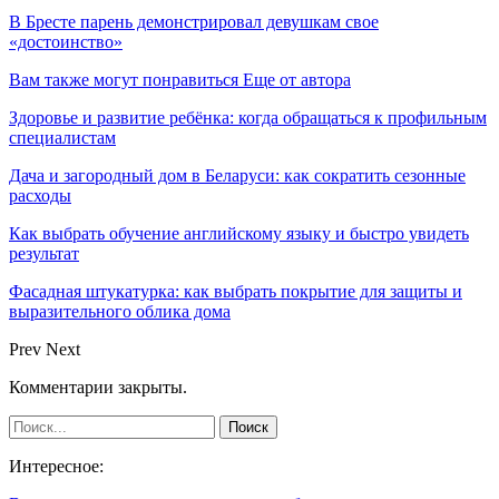
В Бресте парень демонстрировал девушкам свое
«достоинство»
Вам также могут понравиться
Еще от автора
Здоровье и развитие ребёнка: когда обращаться к профильным
специалистам
Дача и загородный дом в Беларуси: как сократить сезонные
расходы
Как выбрать обучение английскому языку и быстро увидеть
результат
Фасадная штукатурка: как выбрать покрытие для защиты и
выразительного облика дома
Prev
Next
Комментарии закрыты.
Интересное: