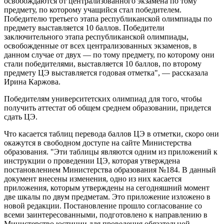
освобождаются от централизованного экзамена по тому
предмету, по которому учащийся стал победителем.
Победителю третьего этапа республиканской олимпиады по
предмету выставляется 10 баллов. Победители
заключительного этапа республиканской олимпиады,
освобожденные от всех централизованных экзаменов, в
данном случае от двух — по тому предмету, по которому они
стали победителями, выставляется 10 баллов, по второму
предмету ЦЭ выставляется годовая отметка", — рассказала
Ирина Каржова.
Победителям университетских олимпиад для того, чтобы
получить аттестат об общем среднем образовании, придется
сдать ЦЭ.
Что касается таблиц перевода баллов ЦЭ в отметки, скоро они
окажутся в свободном доступе на сайте Министерства
образования. "Эти таблицы являются одним из приложений к
инструкции о проведении ЦЭ, которая утверждена
постановлением Министерства образования №184. В данный
документ внесены изменения, одно из них касается
приложения, которым утверждены на сегодняшний момент
две шкалы по двум предметам. Это приложение изложено в
новой редакции. Постановление прошло согласование со
всеми заинтересованными, подготовлено к направлению в
Министерство юстиции для проведения обязательной