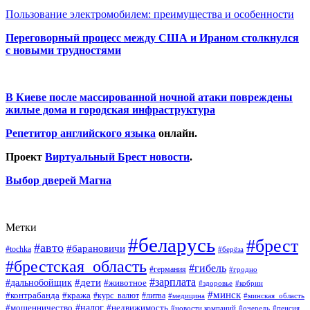
Пользование электромобилем: преимущества и особенности
Переговорный процесс между США и Ираном столкнулся
с новыми трудностями
В Киеве после массированной ночной атаки повреждены
жилые дома и городская инфраструктура
Репетитор английского языка
онлайн.
Проект
Виртуальный Брест новости
.
Выбор дверей Магна
Метки
#беларусь
#брест
#авто
#барановичи
#tochka
#берёза
#брестская_область
#гибель
#германия
#гродно
#зарплата
#дальнобойщик
#дети
#животное
#кобрин
#здоровье
#минск
#контрабанда
#кража
#курс_валют
#литва
#медицина
#минская_область
#налог
#мошенничество
#недвижимость
#новости компаний
#пенсия
#очередь