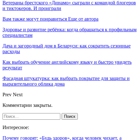
Ветераны брестского «Динамо» сыграли с командой блогеров
и тиктокеров. И проиграли
Вам также могут понравиться
Еще от автора
Здоровье и развитие ребёнка: когда обращаться к профильным
специалистам
Дача и загородный дом в Беларуси: как сократить сезонные
расходы
Как выбрать обучение английскому языку и быстро увидеть
результат
Фасадная штукатурка: как выбрать покрытие для защиты и
выразительного облика дома
Prev
Next
Комментарии закрыты.
Интересное:
Почему говорят: «Будь здоров», когда человек чихает, а