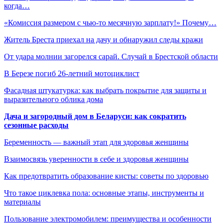
когда…
«Комиссия размером с чью-то месячную зарплату!» Почему…
Житель Бреста приехал на дачу и обнаружил следы кражи
От удара молнии загорелся сарай. Случай в Брестской области
В Березе погиб 26-летний мотоциклист
Фасадная штукатурка: как выбрать покрытие для защиты и
выразительного облика дома
Дача и загородный дом в Беларуси: как сократить
сезонные расходы
Беременность — важный этап для здоровья женщины
Взаимосвязь уверенности в себе и здоровья женщины
Как предотвратить образование кисты: советы по здоровью
Что такое циклевка пола: основные этапы, инструменты и
материалы
Пользование электромобилем: преимущества и особенности