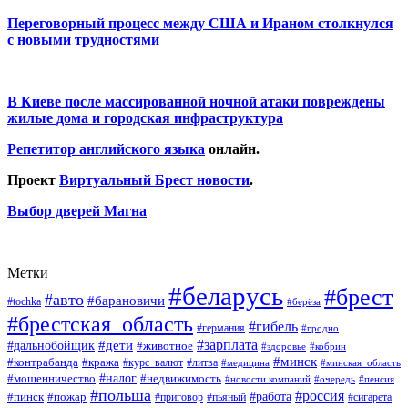
Переговорный процесс между США и Ираном столкнулся
с новыми трудностями
В Киеве после массированной ночной атаки повреждены
жилые дома и городская инфраструктура
Репетитор английского языка
онлайн.
Проект
Виртуальный Брест новости
.
Выбор дверей Магна
Метки
#беларусь
#брест
#авто
#барановичи
#tochka
#берёза
#брестская_область
#гибель
#германия
#гродно
#зарплата
#дальнобойщик
#дети
#животное
#кобрин
#здоровье
#минск
#контрабанда
#кража
#курс_валют
#литва
#медицина
#минская_область
#налог
#мошенничество
#недвижимость
#новости компаний
#пенсия
#очередь
#польша
#россия
#работа
#пожар
#пинск
#приговор
#сигарета
#пьяный