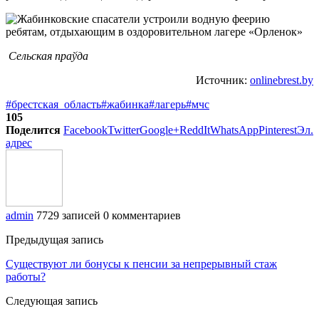
Сельская праўда
Источник:
onlinebrest.by
#брестская_область
#жабинка
#лагерь
#мчс
105
Поделится
Facebook
Twitter
Google+
ReddIt
WhatsApp
Pinterest
Эл.
адрес
admin
7729 записей
0 комментариев
Предыдущая запись
Существуют ли бонусы к пенсии за непрерывный стаж
работы?
Следующая запись