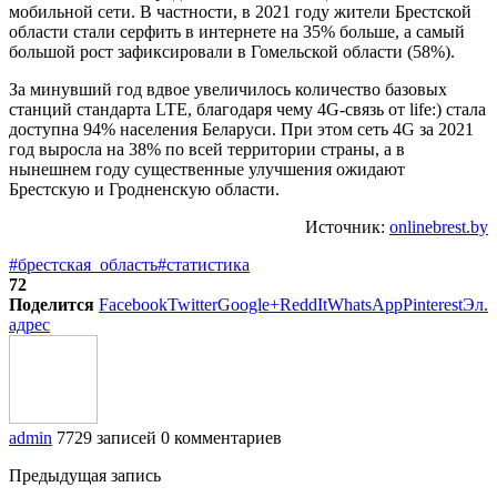
мобильной сети. В частности, в 2021 году жители Брестской
области стали серфить в интернете на 35% больше, а самый
большой рост зафиксировали в Гомельской области (58%).
За минувший год вдвое увеличилось количество базовых
станций стандарта LTE, благодаря чему 4G-связь от life:) стала
доступна 94% населения Беларуси. При этом сеть 4G за 2021
год выросла на 38% по всей территории страны, а в
нынешнем году существенные улучшения ожидают
Брестскую и Гродненскую области.
Источник:
onlinebrest.by
#брестская_область
#статистика
72
Поделится
Facebook
Twitter
Google+
ReddIt
WhatsApp
Pinterest
Эл.
адрес
admin
7729 записей
0 комментариев
Предыдущая запись