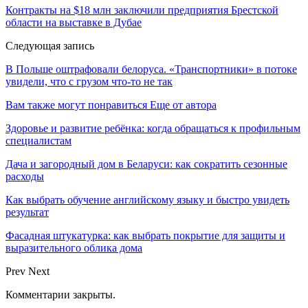
Контракты на $18 млн заключили предприятия Брестской
области на выставке в Дубае
Следующая запись
В Польше оштрафовали белоруса. «Транспортники» в потоке
увидели, что с грузом что-то не так
Вам также могут понравиться
Еще от автора
Здоровье и развитие ребёнка: когда обращаться к профильным
специалистам
Дача и загородный дом в Беларуси: как сократить сезонные
расходы
Как выбрать обучение английскому языку и быстро увидеть
результат
Фасадная штукатурка: как выбрать покрытие для защиты и
выразительного облика дома
Prev
Next
Комментарии закрыты.