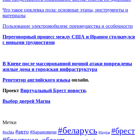
Что такое циклевка пола: основные этапы, инструменты и
материалы
Пользование электромобилем: преимущества и особенности
Переговорный процесс между США и Ираном столкнулся
с новыми трудностями
В Киеве после массированной ночной атаки повреждены
жилые дома и городская инфраструктура
Репетитор английского языка
онлайн.
Проект
Виртуальный Брест новости
.
Выбор дверей Магна
Метки
#беларусь
#брест
#авто
#барановичи
#tochka
#берёза
#брестская_область