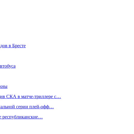
дов в Бресте
втобуса
ажны
див СКА в матче-триллере с…
инальной серии плей-офф…
же республиканские…