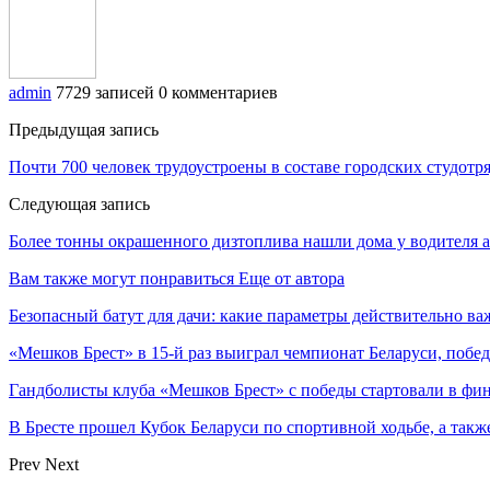
admin
7729 записей
0 комментариев
Предыдущая запись
Почти 700 человек трудоустроены в составе городских студотря
Следующая запись
Более тонны окрашенного дизтоплива нашли дома у водителя а
Вам также могут понравиться
Еще от автора
Безопасный батут для дачи: какие параметры действительно в
«Мешков Брест» в 15-й раз выиграл чемпионат Беларуси, побе
Гандболисты клуба «Мешков Брест» с победы стартовали в ф
В Бресте прошел Кубок Беларуси по спортивной ходьбе, а так
Prev
Next