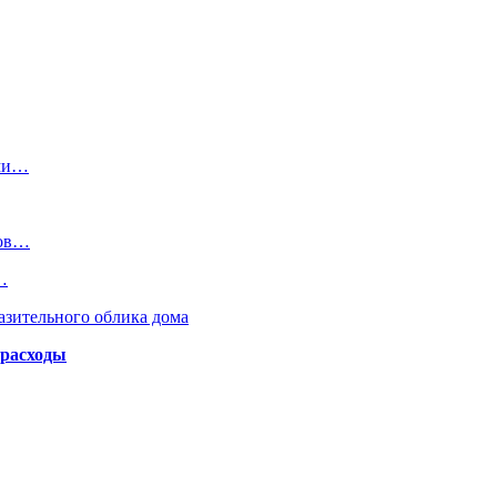
ями…
гов…
…
азительного облика дома
 расходы