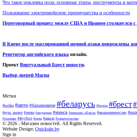
Что такое циклевка пола: основные этапы, инструменты и мат
Пользование электромобилем: преимущества и особенности
Переговорный процесс между США и Ираном столкнулся с
В Киеве после массированной ночной атаки повреждены жи
Репетитор английского языка
онлайн.
Проект
Виртуальный Брест новости
.
Выбор дверей Магна
Метки
#беларусь
#брест
#
#авто
#барановичи
#tochka
#берёза
#минск
#нал
#мошенничество
#курс_валют
#литва
#медицина
#минская_область
#футбол
#топливо
#цена
#школа
#электричество
© 2026 - Магазин новостей. All Rights Reserved.
Website Design:
Quicksite.by
Sign in