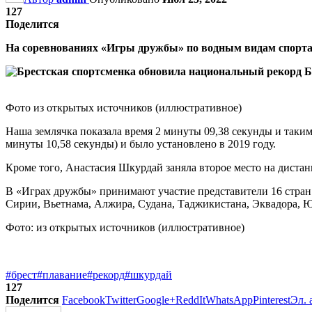
127
Поделится
На соревнованиях «Игры дружбы» по водным видам спорта, 
Фото из открытых источников (иллюстративное)
Наша землячка показала время 2 минуты 09,38 секунды и так
минуты 10,58 секунды) и было установлено в 2019 году.
Кроме того, Анастасия Шкурдай заняла второе место на дистан
В «Играх дружбы» принимают участие представители 16 стран.
Сирии, Вьетнама, Алжира, Судана, Таджикистана, Эквадора, Ю
Фото: из открытых источников (иллюстративное)
#брест
#плавание
#рекорд
#шкурдай
127
Поделится
Facebook
Twitter
Google+
ReddIt
WhatsApp
Pinterest
Эл. 