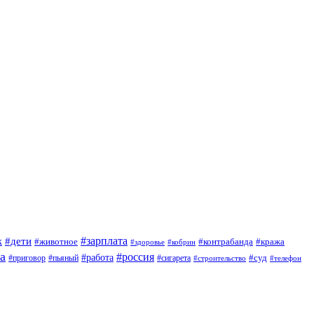
#зарплата
к
#дети
#животное
#контрабанда
#кража
#кобрин
#здоровье
а
#россия
#работа
#суд
#приговор
#сигарета
#пьяный
#строительство
#телефон