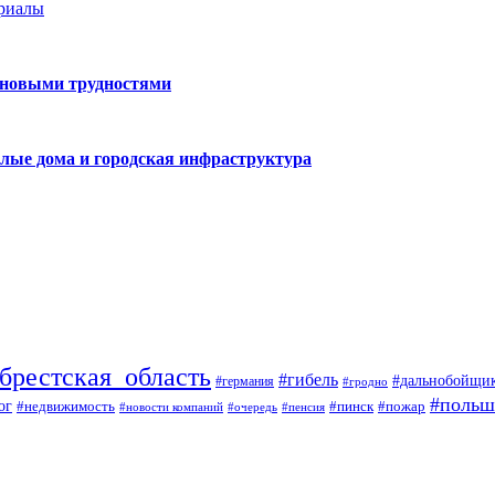
ериалы
 новыми трудностями
лые дома и городская инфраструктура
брестская_область
#гибель
#дальнобойщи
#германия
#гродно
#польш
ог
#недвижимость
#пожар
#пинск
#новости компаний
#пенсия
#очередь