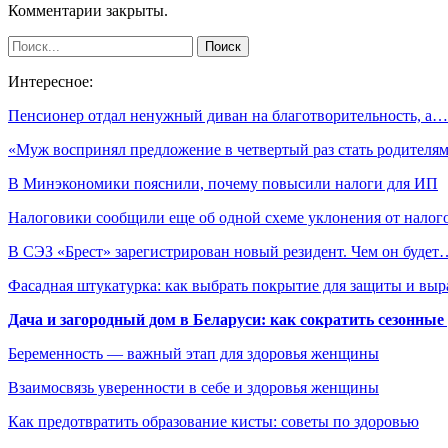
Комментарии закрыты.
Интересное:
Пенсионер отдал ненужный диван на благотворительность, а…
«Муж воспринял предложение в четвертый раз стать родител
В Минэкономики пояснили, почему повысили налоги для ИП
Налоговики сообщили еще об одной схеме уклонения от нало
В СЭЗ «Брест» зарегистрирован новый резидент. Чем он будет
Фасадная штукатурка: как выбрать покрытие для защиты и выр
Дача и загородный дом в Беларуси: как сократить сезонные
Беременность — важный этап для здоровья женщины
Взаимосвязь уверенности в себе и здоровья женщины
Как предотвратить образование кисты: советы по здоровью