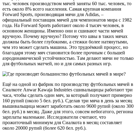
тыс. человек производством мячей заняты 60 тыс. человек, то
есть около 8% всего населения. Самая крупная компания
Forward Sports, производящая мячи для Adidas, –
официальный поставщик мячей для чемпионатов мира с 1982
года. На Forward Sports работают около 4 тысяч человек, в
основном женщины. Именно они и сшивают части мячей
вручную. Почему вручную? Потому что швы в таких мячах
должны быть более глубокими, а стежки более натянутыми,
чем это может сделать машина. Это трудоёмкий процесс, но
благодаря этому мяч становится более прочным с большей
аэродинамической устойчивостью. Там делают мячи не только
для футбольных матчей, но и для самых разных игр.
Ещё на одной из фабрик по производству футбольных мячей в
Сиалкоте Anwar Kawaja Industries сшивальщицы работают три
часа, чтобы сделать один мяч, за который получают примерно
160 рупий (около 5 бел. руб.). Сделав три мяча в день за месяц
вышивальщица может заработать около 9600 рупий (около 300
бел. руб.) в месяц. Даже для этого, совсем небогатого, региона
зарплаты маленькие. Исследователи считают, что
прожиточный минимум для Сиалкота в месяц составляет
около 20000 рупий (более 620 бел. руб.).