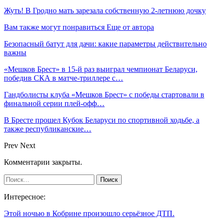
Жуть! В Гродно мать зарезала собственную 2-летнюю дочку
Вам также могут понравиться
Еще от автора
Безопасный батут для дачи: какие параметры действительно
важны
«Мешков Брест» в 15-й раз выиграл чемпионат Беларуси,
победив СКА в матче-триллере с…
Гандболисты клуба «Мешков Брест» с победы стартовали в
финальной серии плей-офф…
В Бресте прошел Кубок Беларуси по спортивной ходьбе, а
также республиканские…
Prev
Next
Комментарии закрыты.
Интересное:
Этой ночью в Кобрине произошло серьёзное ДТП.