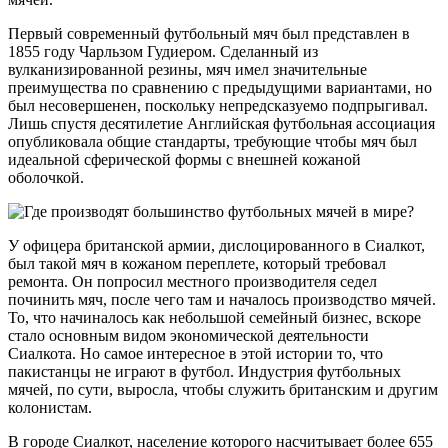
Первый современный футбольный мяч был представлен в
1855 году Чарльзом Гудиером. Сделанный из
вулканизированной резины, мяч имел значительные
преимущества по сравнению с предыдущими вариантами, но
был несовершенен, поскольку непредсказуемо подпрыгивал.
Лишь спустя десятилетие Английская футбольная ассоциация
опубликовала общие стандарты, требующие чтобы мяч был
идеальной сферической формы с внешней кожаной
оболочкой.
У офицера британской армии, дислоцированного в Сиалкот,
был такой мяч в кожаном переплете, который требовал
ремонта. Он попросил местного производителя седел
починить мяч, после чего там и началось производство мячей.
То, что начиналось как небольшой семейный бизнес, вскоре
стало основным видом экономической деятельности
Сиалкота. Но самое интересное в этой истории то, что
пакистанцы не играют в футбол. Индустрия футбольных
мячей, по сути, выросла, чтобы служить британским и другим
колонистам.
В городе Сиалкот, население которого насчитывает более 655