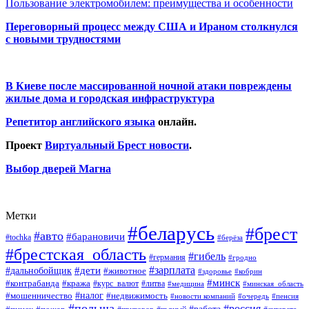
Пользование электромобилем: преимущества и особенности
Переговорный процесс между США и Ираном столкнулся
с новыми трудностями
В Киеве после массированной ночной атаки повреждены
жилые дома и городская инфраструктура
Репетитор английского языка
онлайн.
Проект
Виртуальный Брест новости
.
Выбор дверей Магна
Метки
#беларусь
#брест
#авто
#барановичи
#tochka
#берёза
#брестская_область
#гибель
#германия
#гродно
#зарплата
#дальнобойщик
#дети
#животное
#кобрин
#здоровье
#минск
#контрабанда
#кража
#курс_валют
#литва
#медицина
#минская_область
#налог
#мошенничество
#недвижимость
#новости компаний
#пенсия
#очередь
#польша
#россия
#работа