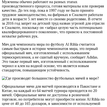
Мужчины обычно работают на разных этапах
производственного процесса, готовя материалы или проверяя
качество. До тех пор, пока в 1997 году не было принято
трудовое законодательство, на фабриках в Сиалкоте работали
дети в возрасте 5 лет вместе со своими родителями. В отчете
за 2016 год запрет на детский труд назван угрозой для отрасли
в Сиалкоте, поскольку он «забрал целую часть потенциально
квалифицированного поколения», что привело к постоянной
нехватке рабочих рук.
Мяч для чемпионата мира по футболу Al Rihla считается
самым быстрым в истории чемпионатов мира, это первый
официальный мяч, изготовленный с использованием
термоскрепления, а не сшитый вручную, сообщает Adidas.
Это также первый мяч, изготовленный с использованием
чернил и клея на водной основе, что является новым
стандартом, повышающим устойчивость.
Официальные мячи для матчей производятся в Пакистане и
Китае, на каждый из 64 матчей турнира приходится по 20
мячей. Официальные мячи не доступны в розничной
торговле, но потребители могут приобрести копии Al Rihla по
цене от 40 до 165 долларов, в зависимости от используемой