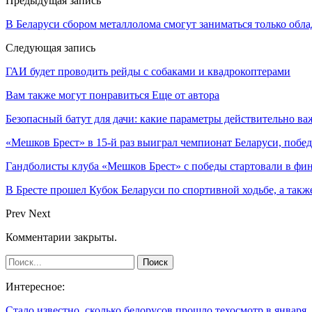
Предыдущая запись
В Беларуси сбором металлолома смогут заниматься только обл
Следующая запись
ГАИ будет проводить рейды с собаками и квадрокоптерами
Вам также могут понравиться
Еще от автора
Безопасный батут для дачи: какие параметры действительно в
«Мешков Брест» в 15-й раз выиграл чемпионат Беларуси, побе
Гандболисты клуба «Мешков Брест» с победы стартовали в ф
В Бресте прошел Кубок Беларуси по спортивной ходьбе, а так
Prev
Next
Комментарии закрыты.
Интересное:
Стало известно, сколько белорусов прошло техосмотр в январ