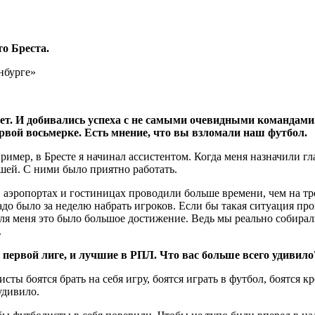
о Бреста.
ет. И добивались успеха с не самыми очевидными командами. 
рвой восьмерке. Есть мнение, что вы взломали наш футбол.
пример, в Бресте я начинал ассистентом. Когда меня назначили г
шей. С ними было приятно работать.
аэропортах и гостиницах проводили больше времени, чем на трен
адо было за неделю набрать игроков. Если бы такая ситуация пр
ля меня это было большое достижение. Ведь мы реально собирал
.
 первой лиге, и лучшие в РПЛ. Что вас больше всего удивило
исты боятся брать на себя игру, боятся играть в футбол, боятся к
удивило.