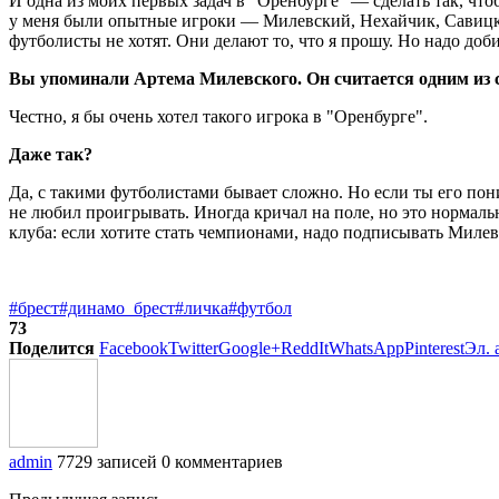
И одна из моих первых задач в "Оренбурге" — сделать так, что
у меня были опытные игроки — Милевский, Нехайчик, Савицкий,
футболисты не хотят. Они делают то, что я прошу. Но надо доб
Вы упоминали Артема Милевского. Он считается одним из 
Честно, я бы очень хотел такого игрока в "Оренбурге".
Даже так?
Да, с такими футболистами бывает сложно. Но если ты его пон
не любил проигрывать. Иногда кричал на поле, но это нормаль
клуба: если хотите стать чемпионами, надо подписывать Милев
#брест
#динамо_брест
#личка
#футбол
73
Поделится
Facebook
Twitter
Google+
ReddIt
WhatsApp
Pinterest
Эл. 
admin
7729 записей
0 комментариев