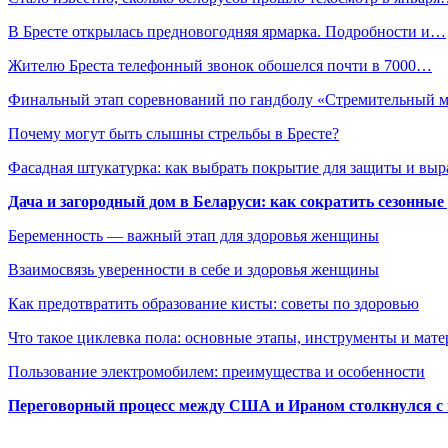
В Бресте открылась предновогодняя ярмарка. Подробности и…
Жителю Бреста телефонный звонок обошелся почти в 7000…
Финальный этап соревнований по гандболу «Стремительный 
Почему могут быть слышны стрельбы в Бресте?
Фасадная штукатурка: как выбрать покрытие для защиты и выр
Дача и загородный дом в Беларуси: как сократить сезонные
Беременность — важный этап для здоровья женщины
Взаимосвязь уверенности в себе и здоровья женщины
Как предотвратить образование кисты: советы по здоровью
Что такое циклевка пола: основные этапы, инструменты и мат
Пользование электромобилем: преимущества и особенности
Переговорный процесс между США и Ираном столкнулся с