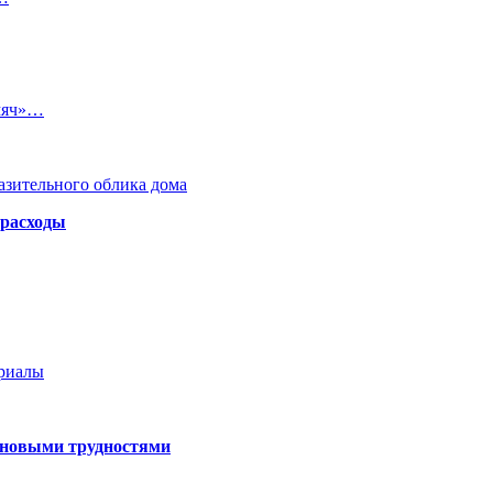
мяч»…
азительного облика дома
 расходы
ериалы
 новыми трудностями