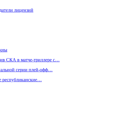
адатели лицензий
ажны
див СКА в матче-триллере с…
инальной серии плей-офф…
же республиканские…
я…