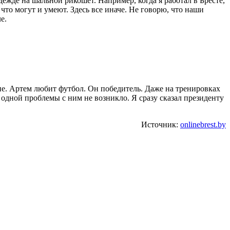
дежде на шальной рикошет. Например, когда я работал в Бресте,
то могут и умеют. Здесь все иначе. Не говорю, что наши
е.
ие. Артем любит футбол. Он победитель. Даже на тренировках
 одной проблемы с ним не возникло. Я сразу сказал президенту
Источник:
onlinebrest.by