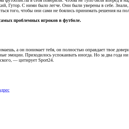
бы футболисты в себя поверили. Чтобы не тупо били вперед в на
 Гутор. С ними было легче. Они были уверены в себе. Знали, ч
иться того, чтобы они сами не боялись принимать решения на пол
самых проблемных игроков в футболе.
имаешь, а он понимает тебя, он полностью оправдает твое довер
ные эмоции. Приходилось успокаивать иногда. Но за два года ни
ского, — цитирует Sport24.
адрес