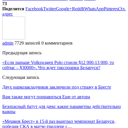
73
Поделится
Facebook
Twitter
Google+
ReddIt
WhatsApp
Pinterest
Эл.
адрес
admin
7729 записей
0 комментариев
Предыдущая запись
«Если раньше Volkswagen Polo стоили $12 000-13 000, то
сейчас – $30000». Что ждет таксопарки Беларуси?
Следующая запись
Двух наркозакладчиков заключили под стражу в Бресте
Вам также могут понравиться
Еще от автора
Безопасный батут для дачи: какие параметры действительно
важны
«Мешков Брест» в 15-й раз выиграл чемпионат Беларуси,
победив СКА в матче-триллере с…