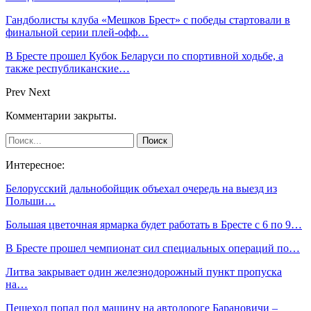
Гандболисты клуба «Мешков Брест» с победы стартовали в
финальной серии плей-офф…
В Бресте прошел Кубок Беларуси по спортивной ходьбе, а
также республиканские…
Prev
Next
Комментарии закрыты.
Интересное:
Белорусский дальнобойщик объехал очередь на выезд из
Польши…
Большая цветочная ярмарка будет работать в Бресте с 6 по 9…
В Бресте прошел чемпионат сил специальных операций по…
Литва закрывает один железнодорожный пункт пропуска
на…
Пешеход попал под машину на автодороге Барановичи –