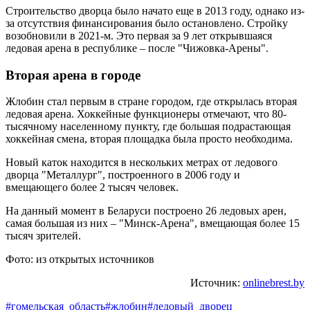
Строительство дворца было начато еще в 2013 году, однако из-
за отсутствия финансирования было остановлено. Стройку
возобновили в 2021-м. Это первая за 9 лет открывшаяся
ледовая арена в республике – после "Чижовка-Арены".
Вторая арена в городе
Жлобин стал первым в стране городом, где открылась вторая
ледовая арена. Хоккейные функционеры отмечают, что 80-
тысячному населенному пункту, где большая подрастающая
хоккейная смена, вторая площадка была просто необходима.
Новый каток находится в нескольких метрах от ледового
дворца "Металлург", построенного в 2006 году и
вмещающего более 2 тысяч человек.
На данный момент в Беларуси построено 26 ледовых арен,
самая большая из них – "Минск-Арена", вмещающая более 15
тысяч зрителей.
Фото: из открытых источников
Источник:
onlinebrest.by
#гомельская_область
#жлобин
#ледовый_дворец