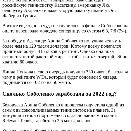
российскую теннисистку Касаткину, американку Лю,
белоруску Азаренко и даже вторую ракетку планету Онс
Жабер из Туниса.
В итоге еще одного чуда не случилось: в финале Соболенко на
опыте переиграла молодую соперницу со счетом 6:3, 7:6 (7:4).
За победу в Аделаиде Арина Соболенко получила чек чуть
более чем на 120 тысяч долларов. К этому всему полагался
приятный бонус: 415 очков в рейтинг. Однако она пока
останется пятой ракеткой мира – чтобы стать четвертой, ей не
хватило 60 очков.
Линда Носкова в свою очередь получила 330 очков, благодаря
чему в рейтинге WTA, который будет обновлен 9 января,
поднимется со 102-го на 56 место.
Сколько Соболенко заработала за 2022 год?
Белоруска Арина Соболенко в прошлом году стала одной из
самых высокооплачиваемых теннисисток на планете. За
минувший сезон спортсменка, согласно данным издания
Relevant Tennis, заработала 2,5 млн долларов.
Больше всего Соболенко получила за выход в финал турнира