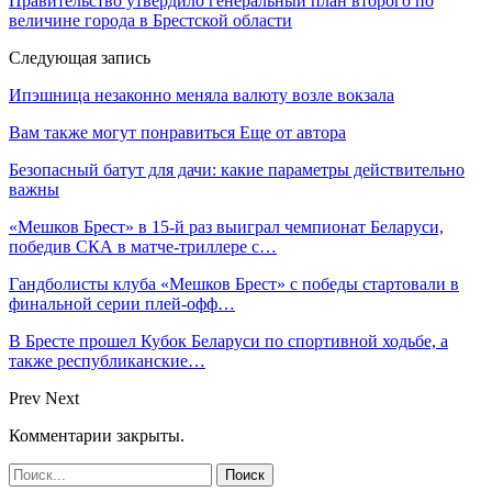
Правительство утвердило генеральный план второго по
величине города в Брестской области
Следующая запись
Ипэшница незаконно меняла валюту возле вокзала
Вам также могут понравиться
Еще от автора
Безопасный батут для дачи: какие параметры действительно
важны
«Мешков Брест» в 15-й раз выиграл чемпионат Беларуси,
победив СКА в матче-триллере с…
Гандболисты клуба «Мешков Брест» с победы стартовали в
финальной серии плей-офф…
В Бресте прошел Кубок Беларуси по спортивной ходьбе, а
также республиканские…
Prev
Next
Комментарии закрыты.