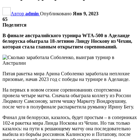
Автор
admin
Опубликовано
Янв 9, 2023
65
Поделится
В финале австралийского турнира WTA-500 в Аделаиде
белоруска обыграла 18-летнюю Линду Носкову из Чехии,
которая стала главным открытием соревнований.
Пятая ракетка мира Арина Соболенко заработала неплохие
призовые, начав 2023 год с победы на турнире в Аделаиде.
На первых в новом сезоне соревнованиях спортсменка
провела четыре матча. Сначала обыграла коллегу из России
Людмилу Самсонову, затем чешку Маркету Вондроушову,
после чего в полуфинале распаркетила румынку Ирину Бегу.
Финал для белоруски, казалось, будет простым – в соперниках
102-я ракетка мира Линда Носкова из Чехии. Но так только
казалось: на пути к решающему матчу она последовательно
выбила из борьбы россиянок Калинскую и Потапову, после
чего в основной сетке турнира обыграла еще одну