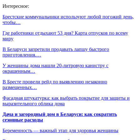
Интересное:
Брестские коммунальники используют любой погожий день,
чтобы…
Где работники отдыхают 53 дня? Карта отпусков по всему
миру
В Беларуси запретили продавать лапшу быстрого
приготовления.…
У женщины дома нашли 20-литровую канистру с
окрашенным…
В Бресте провели рейд по выявлению незаконно
размещенных…
Фасадная штукатурка: как выбрать покрытие для защиты и
выразительного облика дома
Дача и загородный дом в Беларуси: как сократить
сезонные расходы
Беременность — важный этап для здоровья женщины