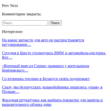
Prev
Next
Комментарии закрыты.
Интересное:
На какие запчасти для авто не распространяется
регулирование…
Сегодня в Бресте столкнулись BMW и автомобиль-цистерна.
Вот…
«Военный врач из Сирии» выманил у жительницы
Берёзовского…
Со вторника топливо в Беларуси опять подорожает
Сразу два белорусских дальнобойщика лишились «прав» в
Польше…
Фасадная штукатурка: как выбрать покрытие для защиты и
выразительного облика дома