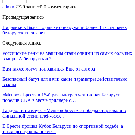
admin
7729 записей
0 комментариев
Предыдущая запись
На рынке в Бяло-Подляске обнаружили более 8 тысяч пачек
белорусских сигарет
Следующая запись
Российские цены на машины стали одними из самых больших
в мире. А белорусские?
Вам также могут понравиться
Еще от автора
Безопасный батут для дачи: какие параметры действительно
важны
«Мешков Брест» в 15-й раз выиграл чемпионат Беларуси,
победив СКА в матче-триллере с…
Гандболисты клуба «Мешков Брест» с победы стартовали в
финальной серии плей-офф…
В Бресте прошел Кубок Беларуси по спортивной ходьбе, а
также республиканские…