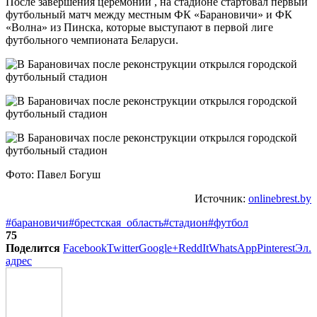
После завершения церемонии , на стадионе стартовал первый
футбольный матч между местным ФК «Барановичи» и ФК
«Волна» из Пинска, которые выступают в первой лиге
футбольного чемпионата Беларуси.
Фото: Павел Богуш
Источник:
onlinebrest.by
#барановичи
#брестская_область
#стадион
#футбол
75
Поделится
Facebook
Twitter
Google+
ReddIt
WhatsApp
Pinterest
Эл.
адрес