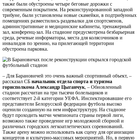
также были обустроены четыре беговые дорожки с
современным покрытием. На реконструированной западной
трибуне, были установлены новые скамейки, в подтрибунных
помещениях разместились раздевалки для спортсменов,
административные и медицинские кабинеты, тренажерный
зал, конференц-зал. На стадионе предусмотрена безбарьерная
среда, речевые информаторы, места для колясочников и
инвалидов по зрению, на прилегающей территории
обустроена парковка.
– Для Барановичей это очень важный спортивный объект, –
рассказал СБ
начальник отдела спорта и туризма
горисполкома Александр Цыганчук
, – Обновленный
стадион рассчитан на три тысячи болельщиков и
соответствует 2-й категории УЕФА. Инспектировавшие его
представители Белорусской федерации футбола высоко
оценили созданную на нем инфраструктуру. На стадионе
будут проходить матчи чемпионата страны первой лиги,
возможно также проведение игр молодежной сборной и
различных городских легкоатлетических соревнований.
Также арену можно использовать как сцену для организации
концертов и культурно-массовых мероприятий. Но, в первую