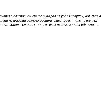
вчата в блестящем стиле выиграли Кубок Беларуси, обыграв в
тчан наградами разного достоинства. Брестчане наверняка
в чемпионате страны, одну из елок нашего города однозначно