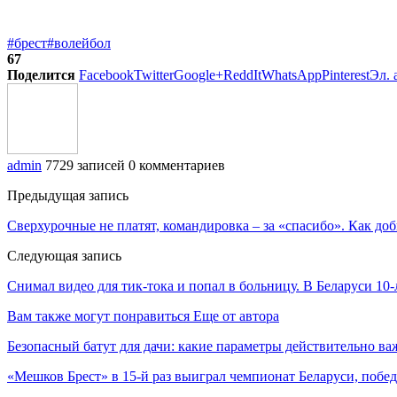
#брест
#волейбол
67
Поделится
Facebook
Twitter
Google+
ReddIt
WhatsApp
Pinterest
Эл. 
admin
7729 записей
0 комментариев
Предыдущая запись
Сверхурочные не платят, командировка – за «спасибо». Как до
Следующая запись
Снимал видео для тик-тока и попал в больницу. В Беларуси 10
Вам также могут понравиться
Еще от автора
Безопасный батут для дачи: какие параметры действительно в
«Мешков Брест» в 15-й раз выиграл чемпионат Беларуси, побе