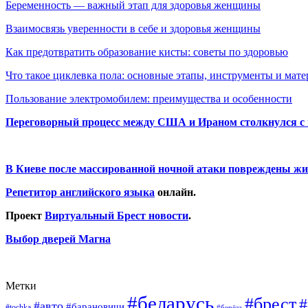
Беременность — важный этап для здоровья женщины
Взаимосвязь уверенности в себе и здоровья женщины
Как предотвратить образование кисты: советы по здоровью
Что такое циклевка пола: основные этапы, инструменты и мат
Пользование электромобилем: преимущества и особенности
Переговорный процесс между США и Ираном столкнулся с
В Киеве после массированной ночной атаки повреждены жи
Репетитор английского языка
онлайн.
Проект
Виртуальный Брест новости
.
Выбор дверей Магна
Метки
#беларусь
#брест
#
#авто
#барановичи
#tochka
#берёза