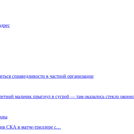
адрес
биться справедливости в частной организации
-летний мальчик прыгнул в сугроб — там оказалось стекло окон
ажны
див СКА в матче-триллере с…