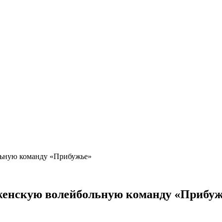
льную команду «Прибужье»
 женскую волейбольную команду «Прибу