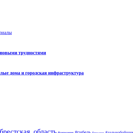
ериалы
 новыми трудностями
лые дома и городская инфраструктура
брестская_область
#гибель
#дальнобойщи
#германия
#гродно