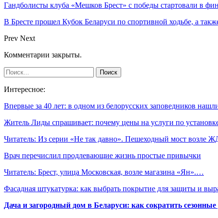
Гандболисты клуба «Мешков Брест» с победы стартовали в ф
В Бресте прошел Кубок Беларуси по спортивной ходьбе, а так
Prev
Next
Комментарии закрыты.
Интересное:
Впервые за 40 лет: в одном из белорусских заповедников наш
Житель Лиды спрашивает: почему цены на услуги по установ
Читатель: Из серии «Не так давно». Пешеходный мост возле 
Врач перечислил продлевающие жизнь простые привычки
Читатель: Брест, улица Московская, возле магазина «Ян».…
Фасадная штукатурка: как выбрать покрытие для защиты и выр
Дача и загородный дом в Беларуси: как сократить сезонные