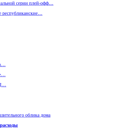
инальной серии плей-офф…
же республиканские…
ли…
ке…
ЖД…
азительного облика дома
 расходы