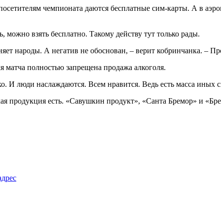
ем посетителям чемпионата даются бесплатные сим-карты. А в аэ
, можно взять бесплатно. Такому действу тут только рады.
няет народы. А негатив не обоснован, – верит кобринчанка. – П
мя матча полностью запрещена продажа алкоголя.
о. И люди наслаждаются. Всем нравится. Ведь есть масса иных с
кая продукция есть. «Савушкин продукт», «Санта Бремор» и «Бр
адрес