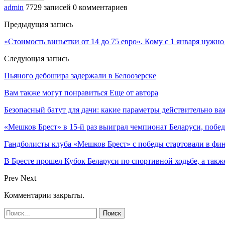
admin
7729 записей
0 комментариев
Предыдущая запись
«Стоимость виньетки от 14 до 75 евро». Кому с 1 января нужно
Следующая запись
Пьяного дебошира задержали в Белоозерске
Вам также могут понравиться
Еще от автора
Безопасный батут для дачи: какие параметры действительно в
«Мешков Брест» в 15-й раз выиграл чемпионат Беларуси, побе
Гандболисты клуба «Мешков Брест» с победы стартовали в ф
В Бресте прошел Кубок Беларуси по спортивной ходьбе, а так
Prev
Next
Комментарии закрыты.