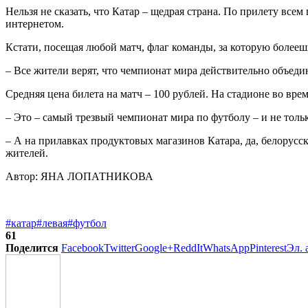
Нельзя не сказать, что Катар – щедрая страна. По прилету вс
интернетом.
Кстати, посещая любой матч, флаг команды, за которую болеешь
– Все жители верят, что чемпионат мира действительно объеди
Средняя цена билета на матч – 100 рублей. На стадионе во вре
– Это – самый трезвый чемпионат мира по футболу – и не тольк
– А на прилавках продуктовых магазинов Катара, да, белорусс
жителей.
Автор: ЯНА ЛОПАТНИКОВА
#катар
#левая
#футбол
61
Поделится
Facebook
Twitter
Google+
ReddIt
WhatsApp
Pinterest
Эл. 