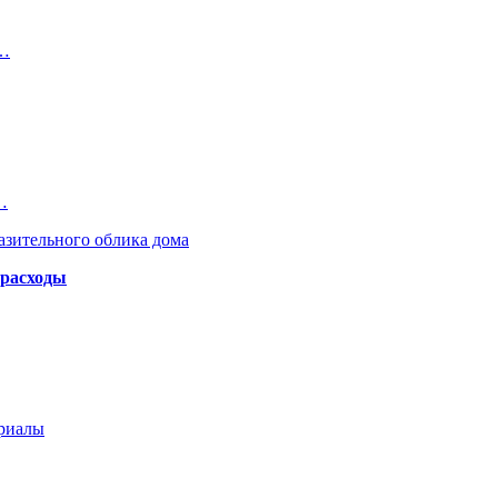
т…
…
азительного облика дома
 расходы
ериалы