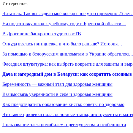
Интересное:
Читатель: Так выглядело моё воскресное утро примерно 25 ле
На подготовку школ к учебному году в Брестской области…
В Дрогичине банкротят студию госТВ
Откуда взялась пятидневка и что было раньше? История…
За помощью к белорусским дипломатам в Украине обратилось
Фасадная штукатурка: как выбрать покрытие для защиты и выр
Дача и загородный дом в Беларуси: как сократить сезонные
Беременность — важный этап для здоровья женщины
Взаимосвязь уверенности в себе и здоровья женщины
Как предотвратить образование кисты: советы по здоровью
Что такое циклевка пола: основные этапы, инструменты и мат
Пользование электромобилем: преимущества и особенности