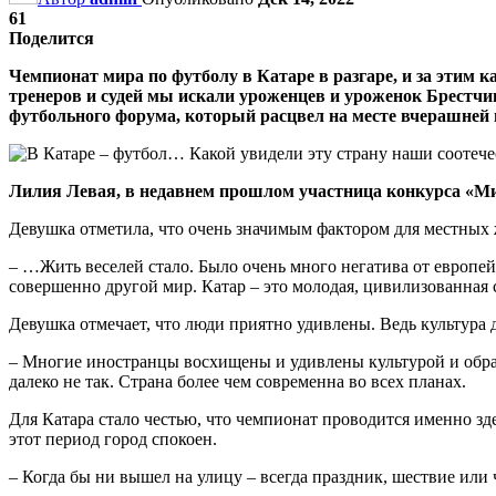
61
Поделится
Чемпионат мира по футболу в Катаре в разгаре, и за этим к
тренеров и судей мы искали уроженцев и уроженок Брестчин
футбольного форума, который расцвел на месте вчерашней 
Лилия Левая, в недавнем прошлом участница конкурса «Мисс
Девушка отметила, что очень значимым фактором для местных ж
– …Жить веселей стало. Было очень много негатива от европейс
совершенно другой мир. Катар – это молодая, цивилизованная 
Девушка отмечает, что люди приятно удивлены. Ведь культура
– Многие иностранцы восхищены и удивлены культурой и образа
далеко не так. Страна более чем современна во всех планах.
Для Катара стало честью, что чемпионат проводится именно зд
этот период город спокоен.
– Когда бы ни вышел на улицу – всегда праздник, шествие или