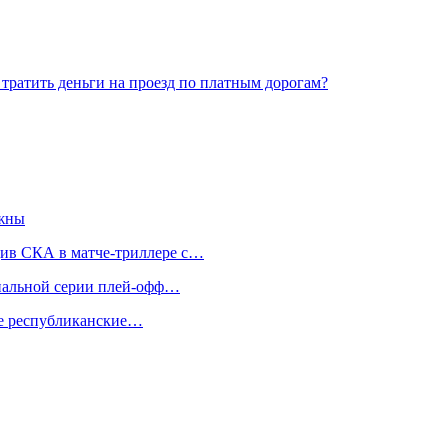
 тратить деньги на проезд по платным дорогам?
ажны
див СКА в матче-триллере с…
инальной серии плей-офф…
же республиканские…