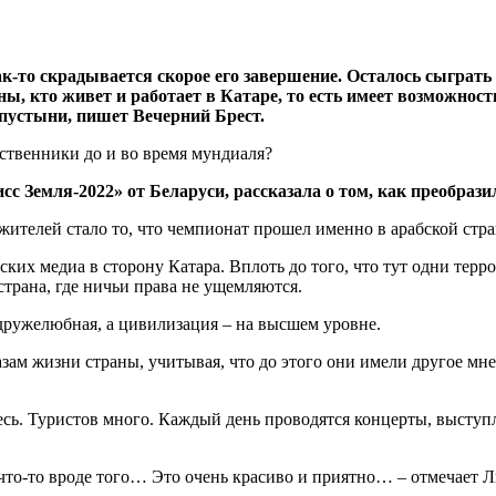
ак-то скрадывается скорое его завершение. Осталось сыграть
ы, кто живет и работает в Катаре, то есть имеет возможност
пустыни, пишет Вечерний Брест.
 Земля-2022» от Беларуси, рассказала о том, как преобразил
ителей стало то, что чемпионат прошел именно в арабской стра
ких медиа в сторону Катара. Вплоть до того, что тут одни терр
страна, где ничьи права не ущемляются.
 дружелюбная, а цивилизация – на высшем уровне.
м жизни страны, учитывая, что до этого они имели другое мнени
есь. Туристов много. Каждый день проводятся концерты, выступ
 что-то вроде того… Это очень красиво и приятно… – отмечает Л