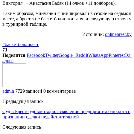
Виктория” – Анастасия Бабак (14 очков +11 подборов).
Таким образом, минчанки финишировали в сезоне на седьмом
месте, а брестские баскетболистки заняли следующую строчку
в турнирной таблице.
Источник:
onlinebrest.by
#баскетбол
#брест
73
Поделится
Facebook
Twitter
Google+
ReddIt
WhatsApp
Pinterest
Эл.
адрес
admin
7729 записей
0 комментариев
Предыдущая запись
Суд в Бресте удовлетворил заявление предприятия-банкрота о
признании сделки недействительной
Следующая запись