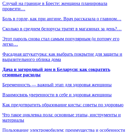
Случай на границе в Бресте: женщина планировала
провезти…
Боль в горле, как при ангине. Врач рассказала о главном…
Сколько в среднем белорусы тратят в магазинах за день?…
Этот пароль снова стал самым популярным (и потому его
легко…
Фасадная штукатурка: как выбрать покрытие для защиты и
выразительного облика дома
Дача и загородный дом в Беларуси: как сократить
сезонные расходы
Беременность — важный этап для здоровья женщины
Взаимосвязь уверенности в себе и здоровья женщины
Как предотвратить образование кисты: советы по здоровью
Что такое циклевка пола: основные этапы, инструменты и
материалы
Пользование электромобилем: преимущества и особенности