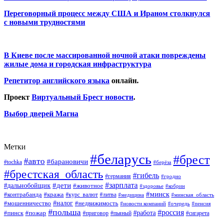
Переговорный процесс между США и Ираном столкнулся
с новыми трудностями
В Киеве после массированной ночной атаки повреждены
жилые дома и городская инфраструктура
Репетитор английского языка
онлайн.
Проект
Виртуальный Брест новости
.
Выбор дверей Магна
Метки
#беларусь
#брест
#авто
#барановичи
#tochka
#берёза
#брестская_область
#гибель
#германия
#гродно
#зарплата
#дальнобойщик
#дети
#животное
#кобрин
#здоровье
#минск
#контрабанда
#кража
#курс_валют
#литва
#медицина
#минская_область
#налог
#мошенничество
#недвижимость
#новости компаний
#пенсия
#очередь
#польша
#россия
#работа
#пожар
#пинск
#приговор
#сигарета
#пьяный