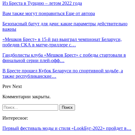
Из Бреста в Турцию – летом 2022 года
Вам также могут понравиться
Еще от автора
Безопасный батут для дачи: какие параметры действительно
важны
«Мешков Брест» в 15-й раз выиграл чемпионат Беларуси,
победив СКА в матче-триллере с…
Гандболисты клуба «Мешков Брест» с победы стартовали в
финальной серии плей-офф…
В Бресте прошел Кубок Беларуси по спортивной ходьбе, а
также республиканские…
Prev
Next
Комментарии закрыты.
Интересное:
Первый фестиваль моды и стиля «LookБуг-2022» пройдет в…