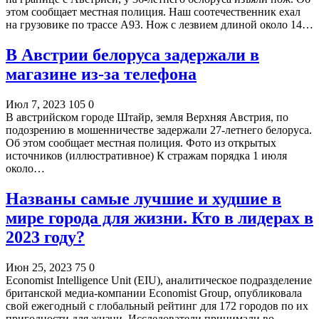
этом сообщает местная полиция. Наш соотечественник ехал
на грузовике по трассе А93. Нож с лезвием длиной около 14…
В Австрии белоруса задержали в
магазине из-за телефона
Июл 7, 2023
105
0
В австрийском городе Штайр, земля Верхняя Австрия, по
подозрению в мошенничестве задержали 27-летнего белоруса.
Об этом сообщает местная полиция. Фото из открытых
источников (иллюстративное) К стражам порядка 1 июля
около…
Названы самые лучшие и худшие в
мире города для жизни. Кто в лидерах в
2023 году?
Июн 25, 2023
75
0
Economist Intelligence Unit (EIU), аналитическое подразделение
британской медиа-компании Economist Group, опубликовала
свой ежегодный с глобальный рейтинг для 172 городов по их
пригодности для жизни. Исследователи принимали во