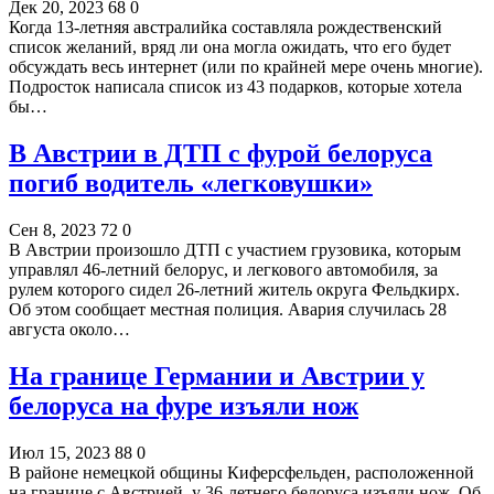
Дек 20, 2023
68
0
Когда 13-летняя австралийка составляла рождественский
список желаний, вряд ли она могла ожидать, что его будет
обсуждать весь интернет (или по крайней мере очень многие).
Подросток написала список из 43 подарков, которые хотела
бы…
В Австрии в ДТП с фурой белоруса
погиб водитель «легковушки»
Сен 8, 2023
72
0
В Австрии произошло ДТП с участием грузовика, которым
управлял 46-летний белорус, и легкового автомобиля, за
рулем которого сидел 26-летний житель округа Фельдкирх.
Об этом сообщает местная полиция. Авария случилась 28
августа около…
На границе Германии и Австрии у
белоруса на фуре изъяли нож
Июл 15, 2023
88
0
В районе немецкой общины Киферсфельден, расположенной
на границе с Австрией, у 36-летнего белоруса изъяли нож. Об