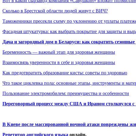
Вот в какой сырзавод компания «Савушкин» вложит полмилл
Сколько в Брестской области людей живут с ВИЧ?
Таможенники пресекли схему по уклонению от уплаты плате
Фасадная штукатурка: как выбрать покрытие для защиты и выр
Дача и загородный дом в Беларуси: как сократить сезонные
Беременность — важный этап для здоровья женщины
Взаимосвязь уверенности в себе и здоровья женщины
Как предотвратить образование кисты: советы по здоровью
Что такое циклевка пола: основные этапы, инструменты и мат
Пользование электромобилем: преимущества и особенности
Переговорный процесс между США и Ираном столкнулся с
В Киеве после массированной ночной атаки повреждены жи
Репетитор английского языка
онлайн.