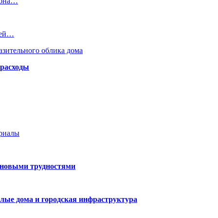
иона…
жей…
азительного облика дома
 расходы
ериалы
 новыми трудностями
лые дома и городская инфраструктура