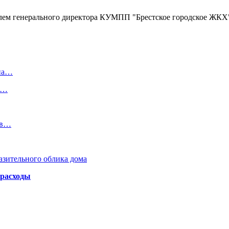
лем генерального директора КУМПП "Брестское городское ЖКХ"
 на…
в…
 в…
азительного облика дома
 расходы