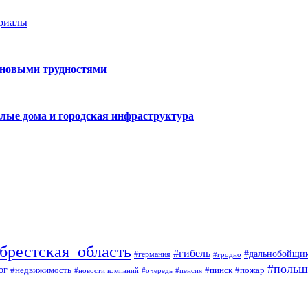
ериалы
 новыми трудностями
лые дома и городская инфраструктура
брестская_область
#гибель
#дальнобойщи
#германия
#гродно
#польш
ог
#недвижимость
#пожар
#пинск
#новости компаний
#пенсия
#очередь