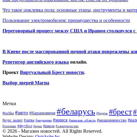
Что такое циклевка пола: основные этапы, инструменты и мат
Пользование электромобилем: преимущества и особенности
Переговорный процесс между США и Ираном столкнулся с
В Киеве после массированной ночной атаки повреждены жи
Репетитор английского языка
онлайн.
Проект
Виртуальный Брест новости
.
Выбор дверей Магна
Метки
#беларусь
#брест
#
#авто
#барановичи
#tochka
#берёза
#минск
#нал
#мошенничество
#курс_валют
#литва
#медицина
#минская_область
#футбол
#топливо
#цена
#школа
#электричество
© 2026 - Магазин новостей. All Rights Reserved.
Website Design:
Quicksite.by