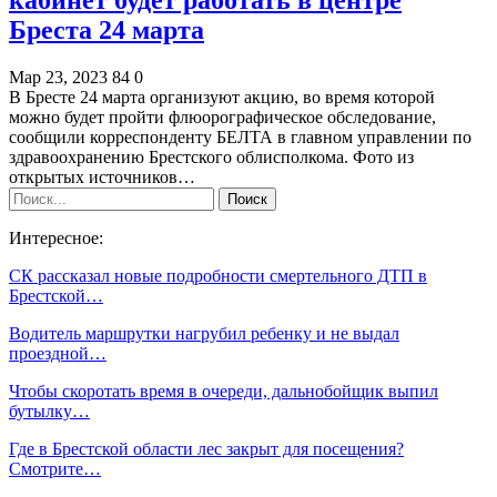
Бреста 24 марта
Мар 23, 2023
84
0
В Бресте 24 марта организуют акцию, во время которой
можно будет пройти флюорографическое обследование,
сообщили корреспонденту БЕЛТА в главном управлении по
здравоохранению Брестского облисполкома. Фото из
открытых источников…
Интересное:
СК рассказал новые подробности смертельного ДТП в
Брестской…
Водитель маршрутки нагрубил ребенку и не выдал
проездной…
Чтобы скоротать время в очереди, дальнобойщик выпил
бутылку…
Где в Брестской области лес закрыт для посещения?
Смотрите…