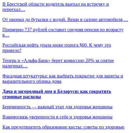
В Брестской области водитель выехал на встречку и
переехал…
От иконки до бутылки с водой. Вещи в салоне автомобиля,…
Примерно 737 рублей составит средняя пенсия по возрасту
в…
Российская нефть упала ниже порога $60. К чему это
привело?
Теперь и «Альфа-Банк» берет комиссию 20% за снятие
наличных…
Фасадная штукатурка: как выбрать покрытие для защиты и
выразительного облика дома
Дача и загородный дом в Беларуси: как сократить
сезонные расходы
Беременность — важный этап для здоровья женщины
Взаимосвязь уверенности в себе и здоровья женщины
Как предотвратить образование кисты: советы по здоровью