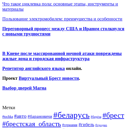
Что такое циклевка пола: основные этапы, инструменты и
материалы
Пользование электромобилем: преимущества и особенности
Переговорный процесс между США и Ираном столкнулся
с новыми трудностями
В Киеве после массированной ночной атаки повреждены
жилые дома и городская инфраструктура
Репетитор английского языка
онлайн.
Проект
Виртуальный Брест новости
.
Выбор дверей Магна
Метки
#беларусь
#брест
#авто
#барановичи
#tochka
#берёза
#брестская_область
#гибель
#германия
#гродно