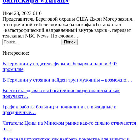
Июн 23, 2023
61
0
Представитель Береговой охраны США Джон Могер заявил,
что причиной гибели экипажа батискафа «Титан» стал
«катастрофический направленный внутрь взрыв», передает
телеканал NBC News. По словам…
Интересное:
В Германии у водителя фуры из Беларуси нашли 3,07
промилле
В Германии у стоянки найден труп мужчины – возможно,…
Во что вкладываются богатейшие люди планеты и как
получают…
График работы больниц и поликлиник в выходные и
праздничные…
Читатель: Цены на Минском рынке как-то сильно отличаются
от…
Фасадная штукатурка: как выбрать покрытие для защиты и