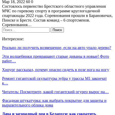
Мар 18, 2022
60
0
Состоялось первенство Брестского областного управления
МЧС по гиревому спорту в программе круглогодичной
спартакиады 2022 года. Соревнования прошли в Барановичах,
Пинске и Бресте. Состав команд – 6 спортсменов.
Соревнования…
Интересное:
Реально ли получить возмещение, если на авто упало дерево?
Эти волшебники превращают старые диваны в новые! Фото
работ…
Хирург рассказал, почему опасно сидеть в позе нога на ногу
Ремонт гигантской скульптуры зубра у трассы М1 закончат
к…
Читатель: Посмотрите, какой гигантский огурец вырос на…
Фасадная штукатурка: как выбрать покрытие для защиты и
выразительного облика дома
Дача и загородный дом в Беларуси: как сократить