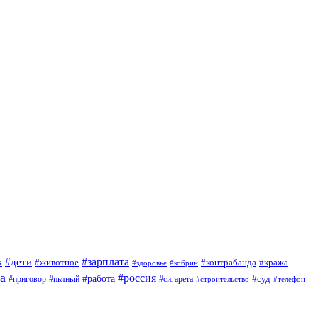
#зарплата
к
#дети
#животное
#контрабанда
#кража
#кобрин
#здоровье
а
#россия
#работа
#суд
#приговор
#сигарета
#пьяный
#строительство
#телефон