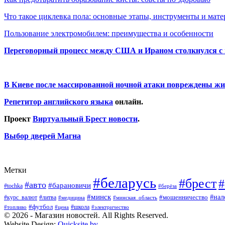
Что такое циклевка пола: основные этапы, инструменты и мат
Пользование электромобилем: преимущества и особенности
Переговорный процесс между США и Ираном столкнулся с
В Киеве после массированной ночной атаки повреждены жи
Репетитор английского языка
онлайн.
Проект
Виртуальный Брест новости
.
Выбор дверей Магна
Метки
#беларусь
#брест
#
#авто
#барановичи
#tochka
#берёза
#минск
#нал
#мошенничество
#курс_валют
#литва
#медицина
#минская_область
#футбол
#топливо
#цена
#школа
#электричество
© 2026 - Магазин новостей. All Rights Reserved.
Website Design:
Quicksite.by