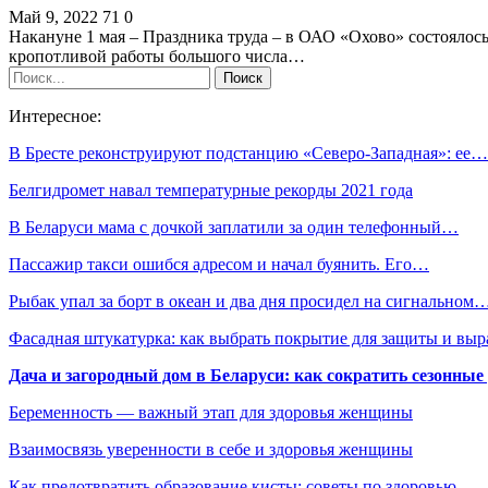
Май 9, 2022
71
0
Накануне 1 мая – Праздника труда – в ОАО «Охово» состоялос
кропотливой работы большого числа…
Интересное:
В Бресте реконструируют подстанцию «Северо-Западная»: ее…
Белгидромет навал температурные рекорды 2021 года
В Беларуси мама с дочкой заплатили за один телефонный…
Пассажир такси ошибся адресом и начал буянить. Его…
Рыбак упал за борт в океан и два дня просидел на сигнальном
Фасадная штукатурка: как выбрать покрытие для защиты и выр
Дача и загородный дом в Беларуси: как сократить сезонные
Беременность — важный этап для здоровья женщины
Взаимосвязь уверенности в себе и здоровья женщины
Как предотвратить образование кисты: советы по здоровью