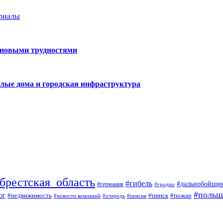
ериалы
 новыми трудностями
лые дома и городская инфраструктура
брестская_область
#гибель
#дальнобойщи
#германия
#гродно
#польш
ог
#недвижимость
#пожар
#пинск
#новости компаний
#пенсия
#очередь