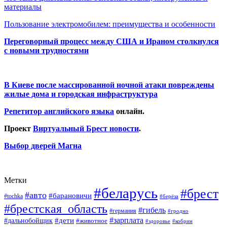
материалы
Пользование электромобилем: преимущества и особенности
Переговорный процесс между США и Ираном столкнулся
с новыми трудностями
В Киеве после массированной ночной атаки повреждены
жилые дома и городская инфраструктура
Репетитор английского языка
онлайн.
Проект
Виртуальный Брест новости
.
Выбор дверей Магна
Метки
#беларусь
#брест
#авто
#барановичи
#tochka
#берёза
#брестская_область
#гибель
#германия
#гродно
#зарплата
#дальнобойщик
#дети
#животное
#кобрин
#здоровье