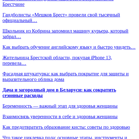
Брестчине
Гандболисты «Мешков Брест» провели свой тысячный
официальный…
Школьник из Кобрина запомнил машину курьера, который
забрал…
Как выбрать обучение английскому языку и быстро увидеть…
Жительница Брестской области, покупая iPhone 13,
перевела…
Фасадная штукатурка: как выбрать покрытие для защиты и
выразительного облика дома
Дача и загородный дом в Беларуси: как сократить
сезонные расходы
Беременность — важный этап для здоровья женщины
Взаимосвязь уверенности в себе и здоровья женщины
Как предотвратить образование кисты: советы по здоровью
Что такое циклевка пола: основные этапы, инструменты и