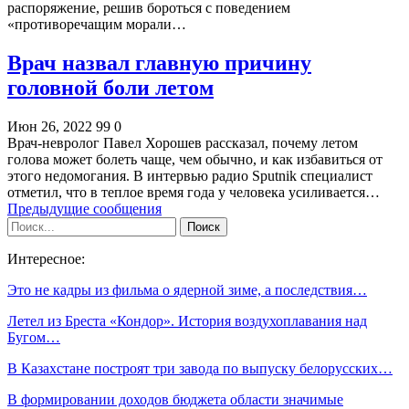
распоряжение, решив бороться с поведением
«противоречащим морали…
Врач назвал главную причину
головной боли летом
Июн 26, 2022
99
0
Врач-невролог Павел Хорошев рассказал, почему летом
голова может болеть чаще, чем обычно, и как избавиться от
этого недомогания. В интервью радио Sputnik специалист
отметил, что в теплое время года у человека усиливается…
Предыдущие сообщения
Интересное:
Это не кадры из фильма о ядерной зиме, а последствия…
Летел из Бреста «Кондор». История воздухоплавания над
Бугом…
В Казахстане построят три завода по выпуску белорусских…
В формировании доходов бюджета области значимые