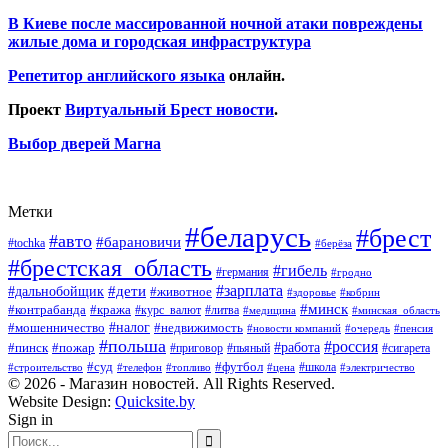
В Киеве после массированной ночной атаки повреждены
жилые дома и городская инфраструктура
Репетитор английского языка
онлайн.
Проект
Виртуальный Брест новости
.
Выбор дверей Магна
Метки
#беларусь
#брест
#авто
#барановичи
#tochka
#берёза
#брестская_область
#гибель
#германия
#гродно
#зарплата
#дальнобойщик
#дети
#животное
#кобрин
#здоровье
#минск
#контрабанда
#кража
#курс_валют
#литва
#медицина
#минская_область
#налог
#мошенничество
#недвижимость
#новости компаний
#пенсия
#очередь
#польша
#россия
#работа
#пожар
#пинск
#приговор
#сигарета
#пьяный
#суд
#футбол
#топливо
#цена
#школа
#электричество
#строительство
#телефон
© 2026 - Магазин новостей. All Rights Reserved.
Website Design:
Quicksite.by
Sign in