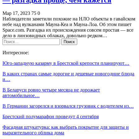
Мар 17, 2023
75
0
Наблюдатели заметили похожие на НЛО объекты в гавайском
небе над вулканами Мауна-Кеа и Мауна-Лоа. Об этом пишет
Space.com. Разгадка их происхождения совсем простая — все
дело в линзовидных облаках, довольно редком…
Интересное:
Юго-западную казарму в Брестской крепости планируют…
В каких странах самые дорогие и дешевые новогодние блюда
и…
В Беларуси ровно четыре месяца не дорожает
автомобильное…
В Германии загорелся и взорвался грузовик с водителем из…
Брестский полумарафон проведут 4 сентября
Фасадная штукатурка: как выбрать покрытие для защиты и
выразительного облика дома