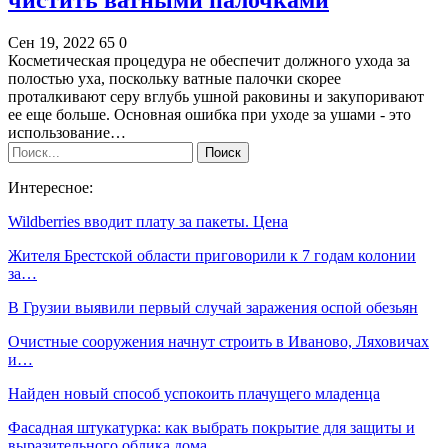
Сен 19, 2022
65
0
Косметическая процедура не обеспечит должного ухода за
полостью уха, поскольку ватные палочки скорее
проталкивают серу вглубь ушной раковины и закупоривают
ее еще больше. Основная ошибка при уходе за ушами - это
использование…
Интересное:
Wildberries вводит плату за пакеты. Цена
Жителя Брестской области приговорили к 7 годам колонии
за…
В Грузии выявили первый случай заражения оспой обезьян
Очистные сооружения начнут строить в Иваново, Ляховичах
и…
Найден новый способ успокоить плачущего младенца
Фасадная штукатурка: как выбрать покрытие для защиты и
выразительного облика дома