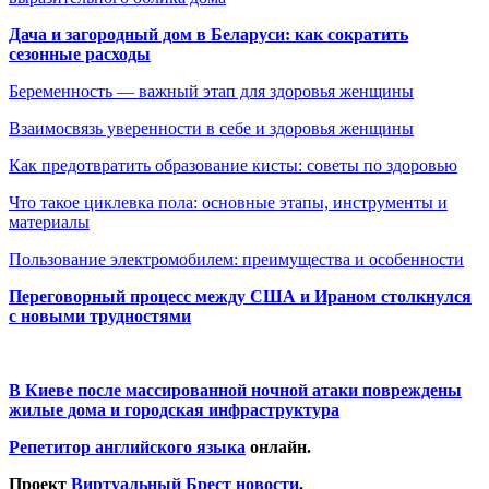
Дача и загородный дом в Беларуси: как сократить
сезонные расходы
Беременность — важный этап для здоровья женщины
Взаимосвязь уверенности в себе и здоровья женщины
Как предотвратить образование кисты: советы по здоровью
Что такое циклевка пола: основные этапы, инструменты и
материалы
Пользование электромобилем: преимущества и особенности
Переговорный процесс между США и Ираном столкнулся
с новыми трудностями
В Киеве после массированной ночной атаки повреждены
жилые дома и городская инфраструктура
Репетитор английского языка
онлайн.
Проект
Виртуальный Брест новости
.