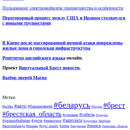
Пользование электромобилем: преимущества и особенности
Переговорный процесс между США и Ираном столкнулся
с новыми трудностями
В Киеве после массированной ночной атаки повреждены
жилые дома и городская инфраструктура
Репетитор английского языка
онлайн.
Проект
Виртуальный Брест новости
.
Выбор дверей Магна
Метки
#беларусь
#брест
#авто
#барановичи
#tochka
#берёза
#брестская_область
#гибель
#германия
#гродно
#зарплата
#дальнобойщик
#дети
#животное
#кобрин
#здоровье
#минск
#контрабанда
#кража
#курс_валют
#литва
#медицина
#минская_область