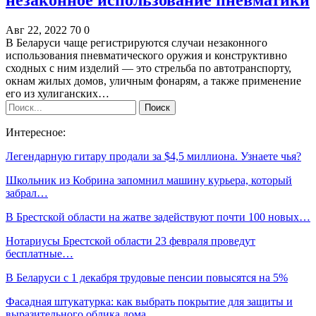
Авг 22, 2022
70
0
В Беларуси чаще регистрируются случаи незаконного
использования пневматического оружия и конструктивно
сходных с ним изделий — это стрельба по автотранспорту,
окнам жилых домов, уличным фонарям, а также применение
его из хулиганских…
Интересное:
Легендарную гитару продали за $4,5 миллиона. Узнаете чья?
Школьник из Кобрина запомнил машину курьера, который
забрал…
В Брестской области на жатве задействуют почти 100 новых…
Нотариусы Брестской области 23 февраля проведут
бесплатные…
В Беларуси с 1 декабря трудовые пенсии повысятся на 5%
Фасадная штукатурка: как выбрать покрытие для защиты и
выразительного облика дома