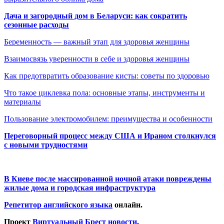
Дача и загородный дом в Беларуси: как сократить
сезонные расходы
Беременность — важный этап для здоровья женщины
Взаимосвязь уверенности в себе и здоровья женщины
Как предотвратить образование кисты: советы по здоровью
Что такое циклевка пола: основные этапы, инструменты и
материалы
Пользование электромобилем: преимущества и особенности
Переговорный процесс между США и Ираном столкнулся
с новыми трудностями
В Киеве после массированной ночной атаки повреждены
жилые дома и городская инфраструктура
Репетитор английского языка
онлайн.
Проект
Виртуальный Брест новости
.