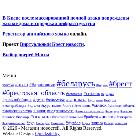
В Киеве после массированной ночной атаки повреждены
жилые дома и городская инфраструктура
Репетитор английского языка
онлайн.
Проект
Виртуальный Брест новости
.
Выбор дверей Магна
Метки
#беларусь
#брест
#авто
#барановичи
#tochka
#берёза
#брестская_область
#гибель
#германия
#гродно
#зарплата
#дальнобойщик
#дети
#животное
#кобрин
#здоровье
#минск
#контрабанда
#кража
#курс_валют
#литва
#медицина
#минская_область
#налог
#мошенничество
#недвижимость
#новости компаний
#пенсия
#очередь
#польша
#россия
#работа
#пожар
#пинск
#приговор
#сигарета
#пьяный
#суд
#футбол
#топливо
#цена
#школа
#электричество
#строительство
#телефон
© 2026 - Магазин новостей. All Rights Reserved.
Website Design:
Quicksite.by