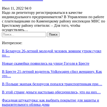
Июл 11, 2022
94
0
Надо ли репетитору регистрироваться в качестве
индивидуального предпринимателя? В Управлении по работе
с плательщиками по Каменецкому району инспекции МНС по
Брестскому району ответили: – Для того, чтобы
осуществлять…
Интересное:
В Беларуси 26-летний молодой человек зимним утром гулял
по…
Новые скамейки появились на улице Гоголя в Бресте
В Бресте 21-летний водитель Volkswagen сбил женщину. Как
это…
В Польше экипаж белорусов попался транспортникам при…
В этой стране деньги настолько обесценились, что на них…
Фасадная штукатурка: как выбрать покрытие для защиты и
выразительного облика дома