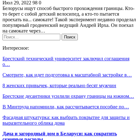
Июл 29, 2022
98
0
Белорусы ищут способ быстрого прохождения границы. Кто-
то берет с собой детский велосипед, а кто-то пытается
проехать на... самокате! Такой эксперимент недавно проделал
популярный гродненский ведущий Андрей Ирха. Он поехал
на самокате через…
Интересное:
Брестский технический университет заключил соглашения
о…
Смотрите, как идет подготовка к масштабной застройке в…
8 женских привычек, которые реально бесят мужчин
Брестские десантники усилили охрану границы на южном…
В Минтруда напомнили, как рассчитывается пособие по…
Фасадная штукатурка: как выбрать покрытие для защиты и
выразительного облика дома
Дача и загородный дом в Беларуси: как сократить
сезонные расходы