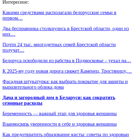
Интересное:
Какими средствами располагали белорусские семьи в
первом…
Два бесправника столкнулись в Брестской области, один из
них…
Почти 24 тыс. многодетных семей Брестской области
получат…
Белоруса освободили из рабства в Подмосковье – уехал на…
К 2025-му году новая дорога свяжет Каменец, Тростяницу,…
Фасадная штукатурка: как выбрать покрытие для защиты и
выразительного облика дома
Дача и загородный дом в Беларуси: как сократить
сезонные расходы
Беременность — важный этап для здоровья женщины
Взаимосвязь уверенности в себе и здоровья женщины
Как предотвратить образование кисты: советы по здоровью