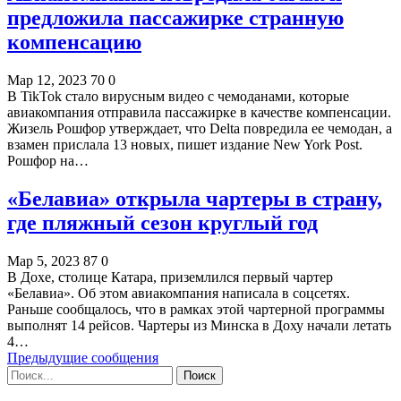
предложила пассажирке странную
компенсацию
Мар 12, 2023
70
0
В TikTok стало вирусным видео с чемоданами, которые
авиакомпания отправила пассажирке в качестве компенсации.
Жизель Рошфор утверждает, что Delta повредила ее чемодан, а
взамен прислала 13 новых, пишет издание New York Post.
Рошфор на…
«Белавиа» открыла чартеры в страну,
где пляжный сезон круглый год
Мар 5, 2023
87
0
В Дохе, столице Катара, приземлился первый чартер
«Белавиа». Об этом авиакомпания написала в соцсетях.
Раньше сообщалось, что в рамках этой чартерной программы
выполнят 14 рейсов. Чартеры из Минска в Доху начали летать
4…
Предыдущие сообщения