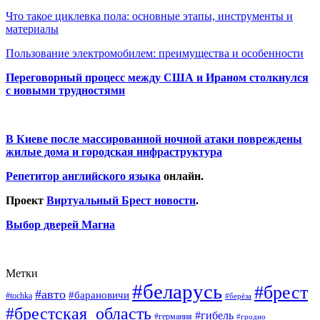
Что такое циклевка пола: основные этапы, инструменты и
материалы
Пользование электромобилем: преимущества и особенности
Переговорный процесс между США и Ираном столкнулся
с новыми трудностями
В Киеве после массированной ночной атаки повреждены
жилые дома и городская инфраструктура
Репетитор английского языка
онлайн.
Проект
Виртуальный Брест новости
.
Выбор дверей Магна
Метки
#беларусь
#брест
#авто
#барановичи
#tochka
#берёза
#брестская_область
#гибель
#германия
#гродно