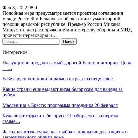
Фев 8, 2022
98
0
Подобная мера предусматривается проектом соглашения
между Россией и Беларусью об оказании гуманитарной
помощи арабской республике. Премьер России Михаил
Мишустин дал распоряжение министерству обороны и МИД
провести переговоры и…
Интересное:
На аукционе продали самый дорогой Ferrari в истории. Цена
―…
В Беларуси установили размер штрафа за нецелевое…
Какие страны еще выдают визы белорусам для выезда за
рубеж
Масленица в Бресте: программа праздника 26 февраля
Куда летят отдыхать белорусы? Разбираем с экспертом
самые…
Фасадная штукатурка: как выбрать покрытие для защиты и
выразительного облика дома